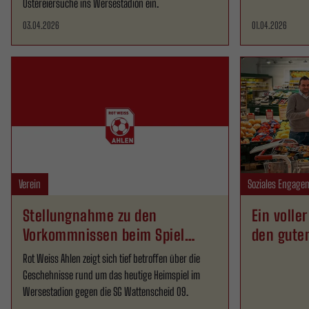
Ostereiersuche ins Wersestadion ein.
03.04.2026
01.04.2026
Verein
Soziales Engage
Stellungnahme zu den
Ein volle
Vorkommnissen beim Spiel
den gute
gegen SGW
Rot Weiss Ahlen zeigt sich tief betroffen über die
Geschehnisse rund um das heutige Heimspiel im
Wersestadion gegen die SG Wattenscheid 09.