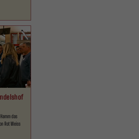
andelshof
f Hamm das
on Rot Weiss