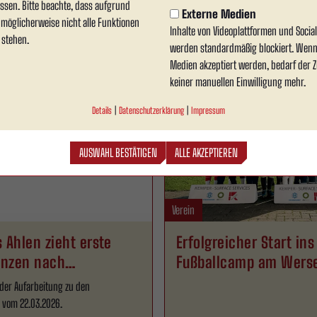
ssen. Bitte beachte, dass aufgrund
 aktiv gestalten“ statt.
Wersestadion gleich zwei wichtige Te
Externe Medien
n möglicherweise nicht alle Funktionen
angeboten.
Inhalte von Videoplattformen und Soci
 stehen.
werden standardmäßig blockiert. Wenn
09.04.2026
Medien akzeptiert werden, bedarf der Zu
keiner manuellen Einwilligung mehr.
Details
|
Datenschutzerklärung
|
Impressum
AUSWAHL BESTÄTIGEN
ALLE AKZEPTIEREN
Verein
 Ahlen zieht erste
Erfolgreicher Start ins
nzen nach
Fußballcamp am Wers
ruch
 der Aufarbeitung zu den
vom 22.03.2026.