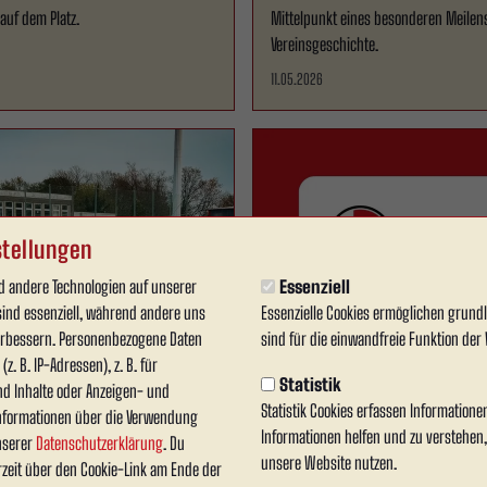
auf dem Platz.
Mittelpunkt eines besonderen Meilen
Vereinsgeschichte.
11.05.2026
tellungen
 andere Technologien auf unserer
Essenziell
sind essenziell, während andere uns
Essenzielle Cookies ermöglichen grun
Verein
verbessern. Personenbezogene Daten
sind für die einwandfreie Funktion der 
z. B. IP-Adressen), z. B. für
che Trainerfortbildung
Trainerfortbildung und
Statistik
nd Inhalte oder Anzeigen- und
stadion
Lizenz-Prüfung im
Statistik Cookies erfassen Information
nformationen über die Verwendung
Wersestadion
Informationen helfen und zu verstehen
unserer
Datenschutzerklärung
. Du
 Samstag fand im Wersestadion in
n Zusammenarbeit mit dem Fußball- 
unsere Website nutzen.
rzeit über den Cookie-Link am Ende der
tbildungsmaßnahme zum Thema „C-
Leichtathletik-Verband Westfalen e.V