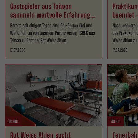
Gastspieler aus Taiwan
Praktikum
sammeln wertvolle Erfahrungen
beendet –
bei RWA
Bereits seit einigen Tagen sind Chi-Chuan Wei und
Nach mehreren
Wei Chieh Lin von unserem Partnerverein TCRFC aus
das Praktikum u
Taiwan zu Gast bei Rot Weiss Ahlen.
Weiss Ahlen zu
17.07.2026
17.07.2026
Verein
Verein
Rot Weiss Ahlen sucht
Fenerbah