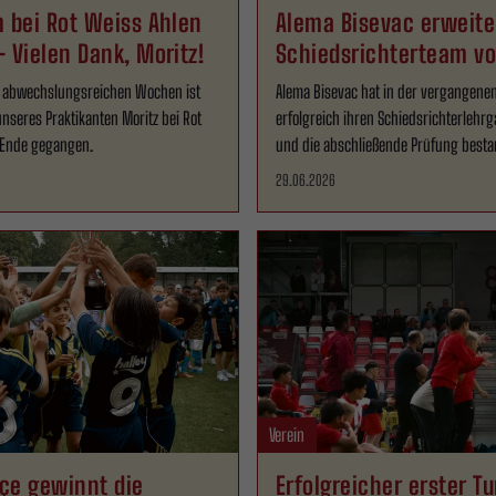
 bei Rot Weiss Ahlen
Alema Bisevac erweite
 Vielen Dank, Moritz!
Schiedsrichterteam 
 abwechslungsreichen Wochen ist
Alema Bisevac hat in der vergangen
nseres Praktikanten Moritz bei Rot
erfolgreich ihren Schiedsrichterlehrg
 Ende gegangen.
und die abschließende Prüfung besta
29.06.2026
Verein
çe gewinnt die
Erfolgreicher erster Tu