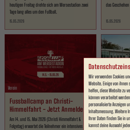
heutigen Freitag drehte sich am Wersestadion zwei
das Geschehen 
Tage lang alles um den Fußball.
15.05.2026
15.05.2026
Datenschutzeins
Wir verwenden Cookies und
Website. Einige von ihnen 
Verein
Verein
helfen, diese Website zu 
können verarbeitet werden (
Fussballcamp an Christi-
Erfolgrei
personalisierte Anzeigen u
Himmelfahrt - Jetzt Anmelden
im Werse
Inhaltsmessung. Weitere I
Ihrer Daten finden Sie in 
Am 14. und 15. Mai 2026 (Christi Himmelfahrt &
Am vergangenen
kannst deine Auswahl jede
Folgetag) erwartet die Teilnehmer ein intensives und
Ahlen die For