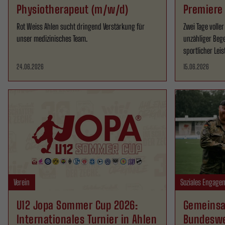
Physiotherapeut (m/w/d)
Premiere
2026
Rot Weiss Ahlen sucht dringend Verstärkung für
Zwei Tage volle
unser medizinisches Team.
unzähliger Be
sportlicher Lei
24.06.2026
15.06.2026
Verein
Soziales Engage
U12 Jopa Sommer Cup 2026:
Gemeinsa
Internationales Turnier in Ahlen
Bundeswe