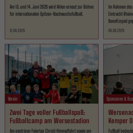
Am 13. und 14. Juni 2026 wird Ahlen erneut zur Bühne
Im Rahmen des 
für internationalen Spitzen-Nachwuchsfußball.
Eintracht Rhei
Benefizspiel g
12.06.2026
06.06.2026
Verein
Sponsoren & Bus
Zwei Tage voller Fußballspaß:
Wersenac
Fußballcamp am Wersestadion
Kemper O
Am gestrigen Feiertag Christi Himmelfahrt sowie am
Fußball bedeute