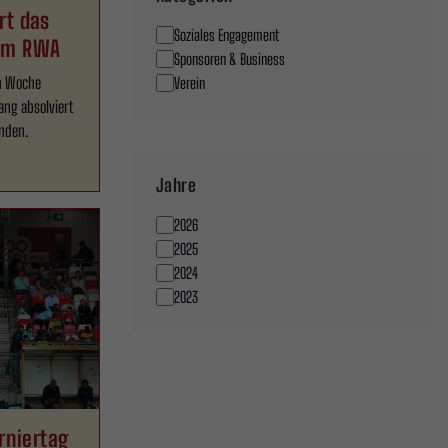
rt das
Soziales Engagement
vom RWA
Sponsoren & Business
en Woche
Verein
ang absolviert
nden.
Jahre
2026
2025
2024
2023
rniertag