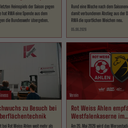
letzten Heimspiels der Saison gegen
Rund eine Woche nach dem Saisone
ne hat RWA eine Spende aus dem
damit verbundenen Abstieg aus der Ob
egen die Bundeswehr übergeben.
RWA die sportlichen Weichen neu.
05.06.2026
iness
Verein
hwuchs zu Besuch bei
Rot Weiss Ahlen empf
berflächentechnik
Westfalenkaserne im
Wersestadion
t bei Rot Weiss Ahlen weit mehr als
Am 20. Mai 2026 wird das Wersestad