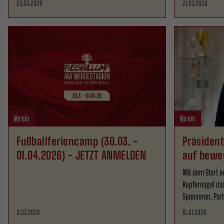
23.03.2026
21.03.2026
Verein
Verein
Fußballferiencamp (30.03. -
Präsident
01.04.2026) - JETZT ANMELDEN
auf bewe
Mit dem Start i
Kupfernagel das
Sponsoren, Par
11.03.2026
15.01.2026