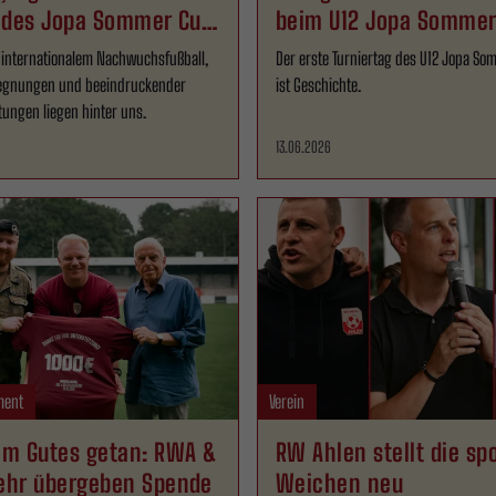
 des Jopa Sommer Cup
beim U12 Jopa Sommer
r internationalem Nachwuchsfußball,
Der erste Turniertag des U12 Jopa S
gegnungen und beeindruckender
ist Geschichte.
stungen liegen hinter uns.
13.06.2026
ment
Verein
m Gutes getan: RWA &
RW Ahlen stellt die sp
hr übergeben Spende
Weichen neu