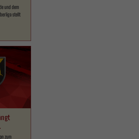
nde und dem
erliga stellt
ängt
ion zum