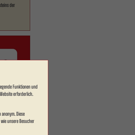
steins der
dlegende Funktionen und
Website erforderlich.
 C-
en anonym. Diese
, wie unsere Besucher
und
. werden im