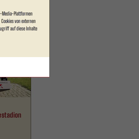
rmine
al-Media-Plattformen
 Cookies von externen
griff auf diese Inhalte
estadion