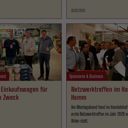
31.03.2026
ment
Sponsoren & Business
r Einkaufswagen für
Netzwerktreffen im H
n Zweck
Hamm
Am Montagabend fand im Handelsho
erste Netzwerktreffen im Jahr 2026 v
Ahlen statt.