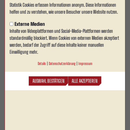
Statistik Cookies erfassen Informationen anonym. Diese Informationen
FÖRDERER WERDEN!
helfen und zu verstehen, wie unsere Besucher unsere Website nutzen.
Externe Medien
Inhalte von Videoplattformen und Social-Media-Plattformen werden
Unsere Mission
standardmäßig blockiert. Wenn Cookies von externen Medien akzeptiert
werden, bedarf der Zugriff auf diese Inhalte keiner manuellen
Der Jugendförderkreis von Rot Weiss Ahlen ist ein unabhängiger Verein,
Einwilligung mehr.
der eigenständig Förderprojekte für die Jugendarbeit des RW Ahlen
initiiert. Unser Fokus liegt auf zweckgebundener und nachhaltiger
Details
|
Datenschutzerklärung
|
Impressum
Unterstützung. Wir sind stolz darauf, Kindern und Jugendlichen eine
gleichberechtigte sportliche Umgebung zu bieten.
AUSWAHL BESTÄTIGEN
ALLE AKZEPTIEREN
Mehr als nur ein Verein: Unsere Jugend in
Bewegung
Über 400 Kinder und Jugendliche sind aktiv in der Fußball- und
Leichtathletik-Abteilung von Rot Weiss Ahlen. In 21 Fußballmannschaften
finden Mädchen und Jungen im Alter von 5 bis 18 Jahren ihr zweites