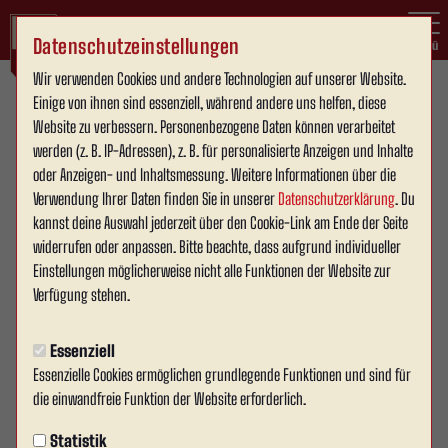
Datenschutzeinstellungen
Menü
Wir verwenden Cookies und andere Technologien auf unserer Website.
Mehr als nur
Einige von ihnen sind essenziell, während andere uns helfen, diese
Website zu verbessern. Personenbezogene Daten können verarbeitet
ein Verein.
werden (z. B. IP-Adressen), z. B. für personalisierte Anzeigen und Inhalte
oder Anzeigen- und Inhaltsmessung. Weitere Informationen über die
Willkommen beim
Verwendung Ihrer Daten finden Sie in unserer
Datenschutzerklärung
. Du
Jugendförderkreis
kannst deine Auswahl jederzeit über den Cookie-Link am Ende der Seite
widerrufen oder anpassen. Bitte beachte, dass aufgrund individueller
von Rot Weiss Ahlen!
Einstellungen möglicherweise nicht alle Funktionen der Website zur
Als unabhängiger und
Verfügung stehen.
gemeinnütziger
Verein setzen wir uns
Essenziell
leidenschaftlich für
Essenzielle Cookies ermöglichen grundlegende Funktionen und sind für
die Förderung der
die einwandfreie Funktion der Website erforderlich.
Jugendarbeit ein.
Statistik