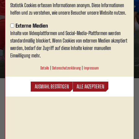
Rot Weiss Ahlen startet im
Statistik Cookies erfassen Informationen anonym. Diese Informationen
helfen und zu verstehen, wie unsere Besucher unsere Website nutzen.
Westfalenpokal in die neue
Externe Medien
Saison
Inhalte von Videoplattformen und Social-Media-Plattformen werden
standardmäßig blockiert. Wenn Cookies von externen Medien akzeptiert
1. Mannschaft
-
01.08.2026
werden, bedarf der Zugriff auf diese Inhalte keiner manuellen
Einwilligung mehr.
WEITERLESEN...
Details
|
Datenschutzerklärung
|
Impressum
00
17
02
AUSWAHL BESTÄTIGEN
ALLE AKZEPTIEREN
Tage
Std.
Min.
Freitag
07.08.2026
19:30 Uhr
RW Ahlen
Eintracht Ahaus
1. Mannschaft
1. Herren