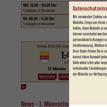
MO.
18:30 - 20:30 Uhr
DI.
Trainingsfrei
Datenschutzeins
Trainingsplatz am Wersestadion
Wir verwenden Cookies und
SA.
09:30 - 11:30 Uhr
Website. Einige von ihnen 
Trainingsplatz am Wersestadion
helfen, diese Website zu 
können verarbeitet werden (
personalisierte Anzeigen u
Inhaltsmessung. Weitere I
Sonntag, 02.08.2026 | Krombacher Westfalenpokal
Ihrer Daten finden Sie in 
1:4
kannst deine Auswahl jede
Seite widerrufen oder anpa
(0:1)
individueller Einstellunge
SC Münster
RW Ahlen
der Website zur Verfügung
MATCHCENTER
VORBERICHT
SPIELBERICHT
News - 1. Mannschaft