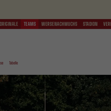
ORIGINALE
TEAMS
WERSENACHWUCHS
STADION
VER
sse
Tabelle