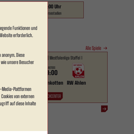
FR.
18:00 - 20:00 Uhr
Trainingsplatz am Wersestadion
dlegende Funktionen und
Website erforderlich.
Alle Spiele
en anonym. Diese
Freitag, 14.08.2026 | Westfalenliga Staffel 1
, wie unsere Besucher
ANSTOSS
19:00
SuS Bad Westernkotten
RW Ahlen
al-Media-Plattformen
 Cookies von externen
MATCHCENTER
griff auf diese Inhalte