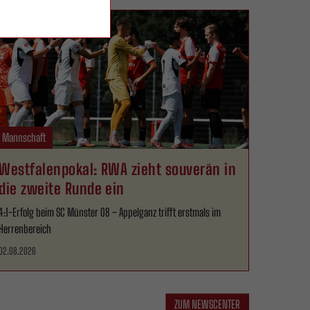
. Mannschaft
Westfalenpokal: RWA zieht souverän in
die zweite Runde ein
4:1-Erfolg beim SC Münster 08 – Appelganz trifft erstmals im
Herrenbereich
02.08.2026
ZUM NEWSCENTER