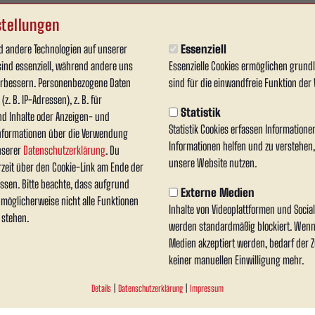
MI.
18:30 - 20:30 Uhr
DO.
18:30 - 20:30 Uhr
tellungen
Trainingsplatz am Wersestadion
Trainingsplatz am Wersestadion
 andere Technologien auf unserer
Essenziell
sind essenziell, während andere uns
Essenzielle Cookies ermöglichen grun
verbessern. Personenbezogene Daten
sind für die einwandfreie Funktion der 
z. B. IP-Adressen), z. B. für
Statistik
nd Inhalte oder Anzeigen- und
Statistik Cookies erfassen Information
nformationen über die Verwendung
HEUTE
Informationen helfen und zu verstehen
unserer
Datenschutzerklärung
. Du
ANSTOSS
unsere Website nutzen.
rzeit über den Cookie-Link am Ende der
19:30
ssen. Bitte beachte, dass aufgrund
Externe Medien
RW Ahlen
Eintracht Ahaus
n möglicherweise nicht alle Funktionen
Inhalte von Videoplattformen und Soci
 stehen.
werden standardmäßig blockiert. Wenn
MATCHCENTER
TICKETS
VORBERICHT
Medien akzeptiert werden, bedarf der Zu
keiner manuellen Einwilligung mehr.
Details
|
Datenschutzerklärung
|
Impressum