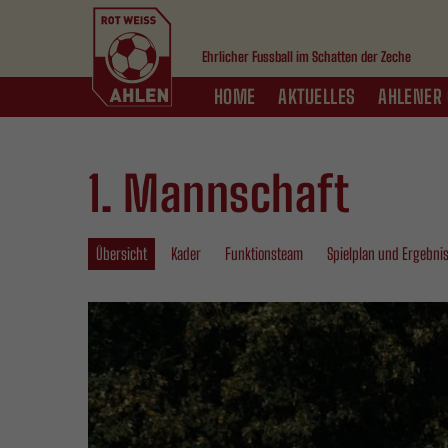
Ehrlicher Fussball im Schatten der Zeche
HOME
AKTUELLES
AHLENER 
1. Mannschaft
Übersicht
Kader
Funktionsteam
Spielplan und Ergebni