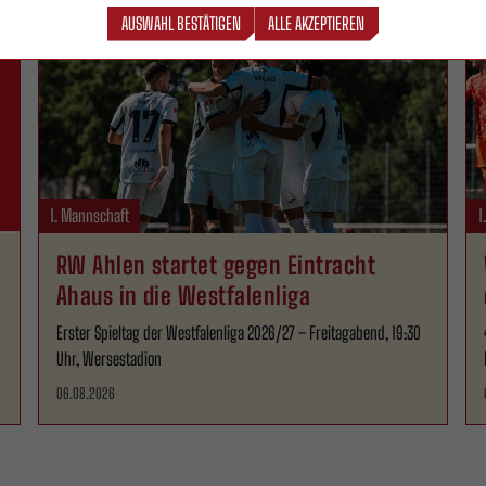
AUSWAHL BESTÄTIGEN
ALLE AKZEPTIEREN
1. Mannschaft
1
RW Ahlen startet gegen Eintracht
Ahaus in die Westfalenliga
Erster Spieltag der Westfalenliga 2026/27 – Freitagabend, 19:30
Uhr, Wersestadion
06.08.2026