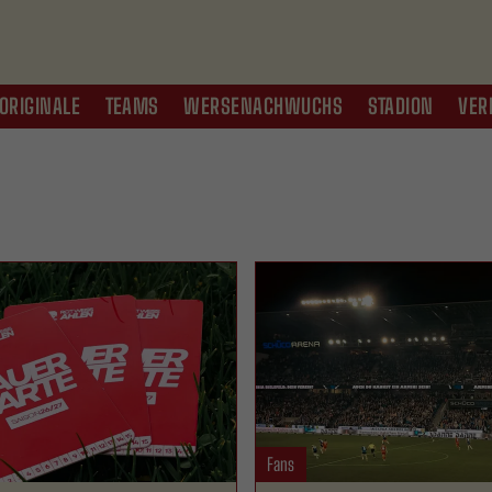
ORIGINALE
TEAMS
WERSENACHWUCHS
STADION
VER
Fans