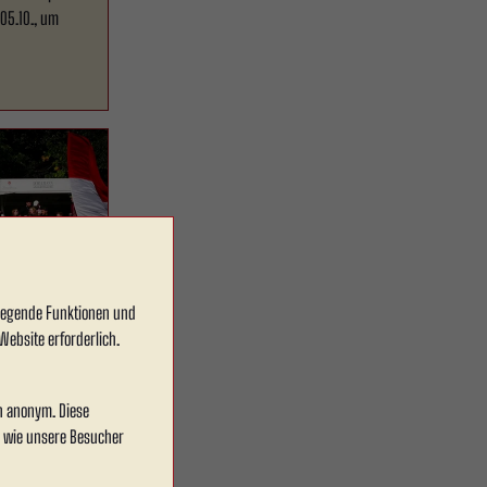
05.10., um
dlegende Funktionen und
Website erforderlich.
spiel in
en anonym. Diese
, wie unsere Besucher
astiert Rot
gg