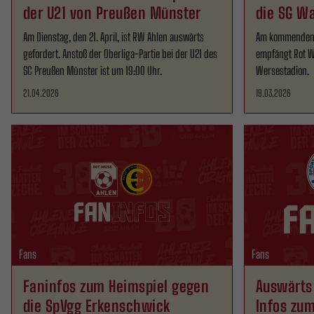
der U21 von Preußen Münster
die SG W
Am Dienstag, den 21. April, ist RW Ahlen auswärts
Am kommenden S
gefordert. Anstoß der Oberliga-Partie bei der U21 des
empfängt Rot W
SC Preußen Münster ist um 19:00 Uhr.
Wersestadion.
21.04.2026
19.03.2026
Fans
Fans
Faninfos zum Heimspiel gegen
Auswärts 
die SpVgg Erkenschwick
Infos zum