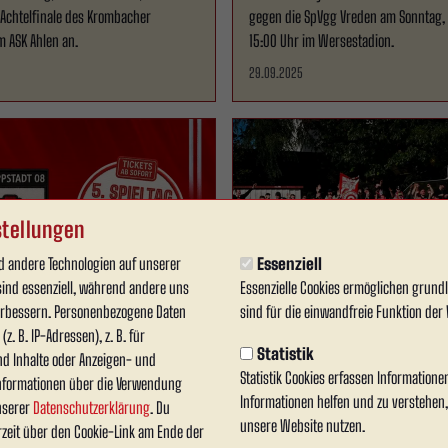
 Achtelfinale des Krombacher
gegen die SpVgg Vreden am Sonntag, 
m ASK Ahlen an.
15:00 Uhr im Wersestadion.
29.09.2025
tellungen
 andere Technologien auf unserer
Essenziell
sind essenziell, während andere uns
Essenzielle Cookies ermöglichen grun
Fans
verbessern. Personenbezogene Daten
sind für die einwandfreie Funktion der 
z. B. IP-Adressen), z. B. für
| Ticket-VVK
Faninfos zum Auswärts
Statistik
nd Inhalte oder Anzeigen- und
!
Erkenschwick
Statistik Cookies erfassen Information
nformationen über die Verwendung
Informationen helfen und zu verstehen
unserer
Datenschutzerklärung
. Du
Am kommenden Sonntag, 31.08.2025, g
unsere Website nutzen.
rzeit über den Cookie-Link am Ende der
Weiss Ahlen am Stimberg bei der SpV