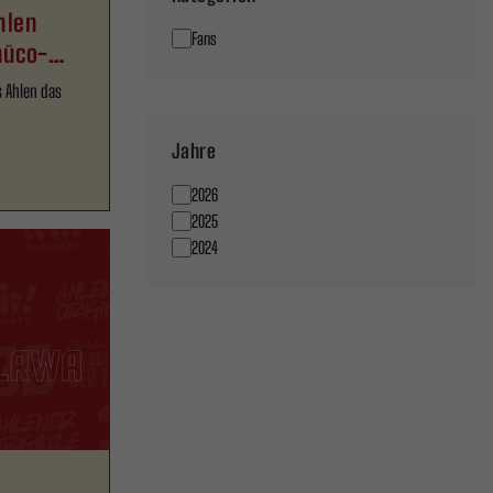
hlen
Fans
hüco-
s Ahlen das
Jahre
2026
2025
2024