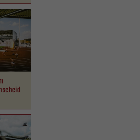
um
nscheid