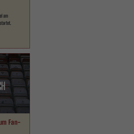
el am
startet.
zum Fan-