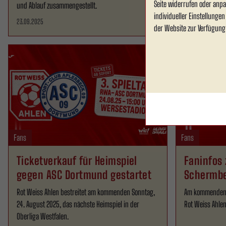
Seite widerrufen oder anpa
und Ablauf zusammengestellt.
individueller Einstellunge
23.09.2025
01.09.2025
der Website zur Verfügung
Fans
Fans
Ticketverkauf für Heimspiel
Faninfos 
gegen ASC Dortmund gestartet
Schermb
Rot Weiss Ahlen bestreitet am kommenden Sonntag,
Am kommenden S
24. August 2025, das nächste Heimspiel in der
Rot Weiss Ahle
Oberliga Westfalen.