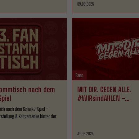
09.08.2025
Fans
tammtisch nach dem
MIT DIR. GEGEN ALLE.
Spiel
#WIRsindAHLEN –
Dauerkartenverkauf st
sch nach dem Schalke-Spiel –
1. Juli
tellung & Kaltgetränke hinter der
30.06.2025