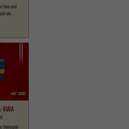
ten Fans und
sch ein.
h: RWA
n
ser Heimspiel