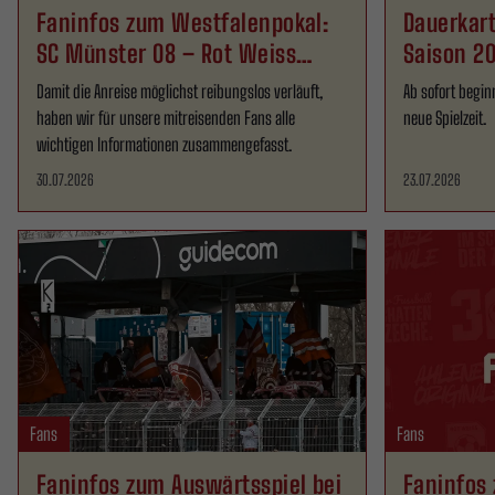
Faninfos zum Westfalenpokal:
Dauerkart
SC Münster 08 – Rot Weiss
Saison 20
Ahlen
Damit die Anreise möglichst reibungslos verläuft,
Ab sofort begin
haben wir für unsere mitreisenden Fans alle
neue Spielzeit.
wichtigen Informationen zusammengefasst.
30.07.2026
23.07.2026
Fans
Fans
Faninfos zum Auswärtsspiel bei
Faninfos