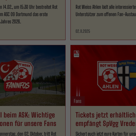
 14.02., um 15:30 Uhr bestreitet Rot
Rot Weiss Ahlen lädt alle interessier
im ASC 09 Dortmund das erste
Unterstützer zum offenen Fan-Austau
s Jahres 2026.
02.11.2025
Fans
l beim ASK: Wichtige
Tickets jetzt erhältlic
ionen für unsere Fans
empfängt SpVgg Vrede
nerstag, den 02. Oktober, tritt Rot
Sichert euch jetzt eure Karten für un