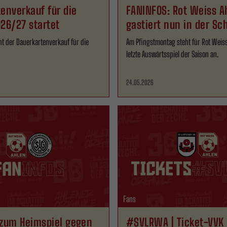
enverkauf für die
FANINFOS: Rot Weiss A
26/27 startet
gastiert nun in der Sc
Arena
nt der Dauerkartenverkauf für die
Am Pfingstmontag steht für Rot Weis
letzte Auswärtsspiel der Saison an.
24.05.2026
Fans
 zum Heimspiel gegen
#SVLRWA | Ticket-VVK