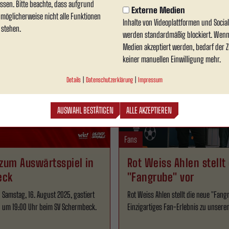
ssen. Bitte beachte, dass aufgrund
Erkenschwick.
Externe Medien
n möglicherweise nicht alle Funktionen
Inhalte von Videoplattformen und Soci
28.08.2025
 stehen.
werden standardmäßig blockiert. Wenn
Medien akzeptiert werden, bedarf der Zu
keiner manuellen Einwilligung mehr.
Details
|
Datenschutzerklärung
|
Impressum
AUSWAHL BESTÄTIGEN
ALLE AKZEPTIEREN
Fans
zum Auswärtsspiel in
Rot Weiss Ahlen stellt
eck
"Fangrube" vor
amstag, 16. August 2025, gastiert
Rot Weiss Ahlen stellt die neue "Fang
n um 19:00 Uhr beim SV Schermbeck.
Einzigartiges Fan-Erlebnis zu unsere