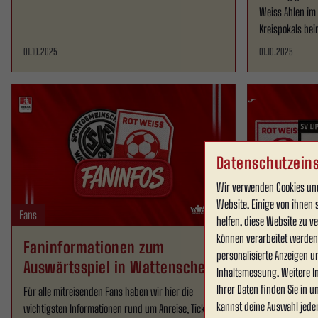
Weiss Ahlen im
Kreispokals bei
01.10.2025
01.10.2025
Datenschutzeins
Wir verwenden Cookies und
Website. Einige von ihnen 
Fans
Fans
helfen, diese Website zu 
können verarbeitet werden (
Faninformationen zum
#RWASVL 
personalisierte Anzeigen u
Auswärtsspiel in Wattenscheid
gestartet
Inhaltsmessung. Weitere I
Ihrer Daten finden Sie in 
Für alle mitreisenden Fans haben wir hier die
kannst deine Auswahl jede
wichtigsten Informationen rund um Anreise, Tickets