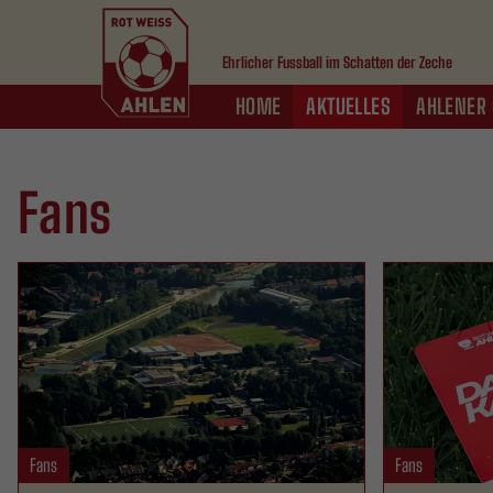
Ehrlicher Fussball im Schatten der Zeche
HOME
AKTUELLES
AHLENER 
Fans
Fans
Fans