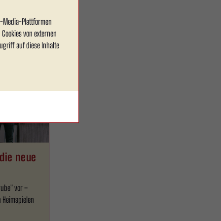
al-Media-Plattformen
 Cookies von externen
griff auf diese Inhalte
 die neue
rube" vor –
n Heimspielen