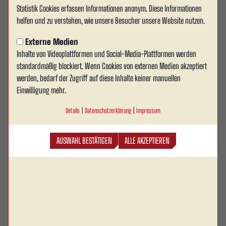
Statistik Cookies erfassen Informationen anonym. Diese Informationen
dem Taichung Rock FC (TCRFC) aus Taiwan geschlossen. Diese
helfen und zu verstehen, wie unsere Besucher unsere Website nutzen.
Kooperation steht für gelebte Internationalität, sportlichen Austausch
und kulturelle Nähe – über Kontinente hinweg.
Externe Medien
Inhalte von Videoplattformen und Social-Media-Plattformen werden
standardmäßig blockiert. Wenn Cookies von externen Medien akzeptiert
Inhalte der Kooperation
werden, bedarf der Zugriff auf diese Inhalte keiner manuellen
Einwilligung mehr.
Austauschprogramme für Jugendspieler und Trainer
Gemeinsame Projekte zur Förderung von Fußball und
Details
|
Datenschutzerklärung
|
Impressum
interkulturellem Verständnis
Turniere und Freundschaftsspiele in Deutschland und Taiwan
AUSWAHL BESTÄTIGEN
ALLE AKZEPTIEREN
Regelmäßige Vereinsbesuche zur Stärkung der Verbindung
Bedeutung für Rot Weiss Ahlen
Die Zusammenarbeit mit dem Taichung Rock FC ist ein wichtiger Schritt
für unseren Verein: