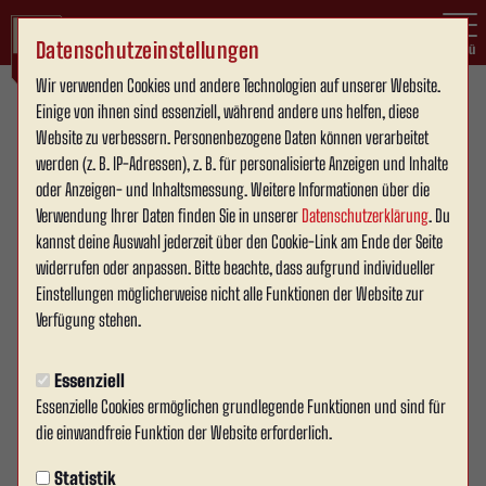
Datenschutzeinstellungen
Menü
Wir verwenden Cookies und andere Technologien auf unserer Website.
Einige von ihnen sind essenziell, während andere uns helfen, diese
Website zu verbessern. Personenbezogene Daten können verarbeitet
werden (z. B. IP-Adressen), z. B. für personalisierte Anzeigen und Inhalte
oder Anzeigen- und Inhaltsmessung. Weitere Informationen über die
Verwendung Ihrer Daten finden Sie in unserer
Datenschutzerklärung
. Du
kannst deine Auswahl jederzeit über den Cookie-Link am Ende der Seite
widerrufen oder anpassen. Bitte beachte, dass aufgrund individueller
Einstellungen möglicherweise nicht alle Funktionen der Website zur
Verfügung stehen.
Partnerschaft mit der Torwartschule
Allmendinger (TSA)
Essenziell
Am 01.09.2025 hat die Torwartschule Allmendinger (TSA) ihr 5-jähriges
Essenzielle Cookies ermöglichen grundlegende Funktionen und sind für
Jubiläum mit einer besonderen Premiere gefeiert: Die TSA eröffnete
die einwandfreie Funktion der Website erforderlich.
einen neuen Standort direkt am Wersestadion in Ahlen. Zum Auftakt
fanden zwei intensive Trainingseinheiten mit insgesamt 25
Statistik