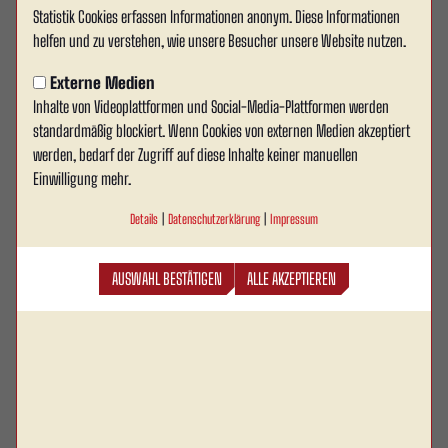
Nachwuchstorhütern statt – ein starkes Signal für die individuelle
Statistik Cookies erfassen Informationen anonym. Diese Informationen
Torhüterförderung in unserer Region.
helfen und zu verstehen, wie unsere Besucher unsere Website nutzen.
Externe Medien
Mit Ahlen gibt es neben Ennigerloh nun den zweiten offiziellen TSA-
Inhalte von Videoplattformen und Social-Media-Plattformen werden
Standort. Gleichzeitig wird die Kooperation zwischen Rot Weiss Ahlen
standardmäßig blockiert. Wenn Cookies von externen Medien akzeptiert
und der TSA weiter vertieft: Gemeinsam verfolgen wir das Ziel, Talente
werden, bedarf der Zugriff auf diese Inhalte keiner manuellen
aus der Region bestmöglich auszubilden und ihnen Freude am
Einwilligung mehr.
Torwartspiel zu vermitteln.
Details
|
Datenschutzerklärung
|
Impressum
Das bietet die Zusammenarbeit
AUSWAHL BESTÄTIGEN
ALLE AKZEPTIEREN
Regelmäßige, moderne Torwarttrainings am Wersestadion
Individuelle Förderung in kleinen Gruppen – von der Basis bis zum
Leistungsbereich
Methodischer Austausch zwischen TSA-Trainerteam und RWA-
Ausbildung
Klare Entwicklungswege für Ahlener Torhüter-Talente