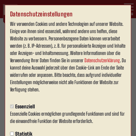
Datenschutzeinstellungen
Menü
Wir verwenden Cookies und andere Technologien auf unserer Website.
Willkommen
Einige von ihnen sind essenziell, während andere uns helfen, diese
Website zu verbessern. Personenbezogene Daten können verarbeitet
im
werden (z. B. IP-Adressen), z. B. für personalisierte Anzeigen und Inhalte
oder Anzeigen- und Inhaltsmessung. Weitere Informationen über die
Kumpeltreff!
Verwendung Ihrer Daten finden Sie in unserer
Datenschutzerklärung
. Du
kannst deine Auswahl jederzeit über den Cookie-Link am Ende der Seite
Tauchen Sie ein in die
widerrufen oder anpassen. Bitte beachte, dass aufgrund individueller
faszinierende Welt des
Einstellungen möglicherweise nicht alle Funktionen der Website zur
Fußballs, erleben Sie eine
Verfügung stehen.
herzliche
Gemeinschaftsatmosphäre
Essenziell
und genießen Sie ein
Essenzielle Cookies ermöglichen grundlegende Funktionen und sind für
die einwandfreie Funktion der Website erforderlich.
reichhaltiges Catering-
Angebot.
Statistik