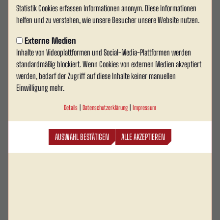
Statistik Cookies erfassen Informationen anonym. Diese Informationen
PARTNER WERDEN
helfen und zu verstehen, wie unsere Besucher unsere Website nutzen.
Externe Medien
Inhalte von Videoplattformen und Social-Media-Plattformen werden
Unser Business-Bereich bei Rot Weiss Ahlen öffnet zu den Heimspielen
standardmäßig blockiert. Wenn Cookies von externen Medien akzeptiert
unserer 1. Mannschaft, um Sie zum Netzwerken und Verweilen
werden, bedarf der Zugriff auf diese Inhalte keiner manuellen
einzuladen. Profitieren Sie von unseren individuellen VIP-Tageskarten-
Einwilligung mehr.
Angeboten oder sichern Sie sich exklusive Vorteile mit VIP-Dauerkarten
Details
|
Datenschutzerklärung
|
Impressum
im Rahmen einer Kumpel-Partnerschaft.
AUSWAHL BESTÄTIGEN
ALLE AKZEPTIEREN
Pressekonferenz
Nach jedem Spiel findet die Pressekonferenz im
Kumpeltreff statt.
VIP-Parkplatz
Bequeme Parkplätze direkt vor dem Stadion (abhängig von der Anzahl
der gebuchten VIP-Tickets)