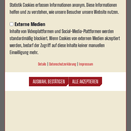
RW Ahlen stellt die sportlichen
Statistik Cookies erfassen Informationen anonym. Diese Informationen
helfen und zu verstehen, wie unsere Besucher unsere Website nutzen.
Weichen neu
Externe Medien
Rund eine Woche nach dem Saisonende und dem
Inhalte von Videoplattformen und Social-Media-Plattformen werden
damit verbundenen Abstieg aus der Oberliga in die
standardmäßig blockiert. Wenn Cookies von externen Medien akzeptiert
Westfalenliga stellt Rot-Weiss Ahlen die
werden, bedarf der Zugriff auf diese Inhalte keiner manuellen
Einwilligung mehr.
sportlichen Weichen für die kommende Spielzeit
neu. Nach intensiven Gesprächen und einer
Details
|
Datenschutzerklärung
|
Impressum
gemeinsamen Bewertung der Situation wird es auf
mehreren Positionen Veränderungen im sportlichen
AUSWAHL BESTÄTIGEN
ALLE AKZEPTIEREN
Bereich geben.
Der Abstieg stellt für Rot Weiss Ahlen, seine Mitglieder, Fans, Sponsoren,
Partner und alle Verantwortlichen einen schmerzhaften Einschnitt dar. Der
Verein hat die vergangenen Tage genutzt, um die sportliche Entwicklung der
abgelaufenen Saison aufzuarbeiten und die notwendigen Konsequenzen für