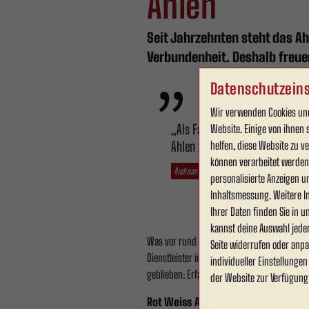
Ahlen
Seit Jahrzehnten steht das A
Verbundenheit. Deshalb freuen
Datenschutzeins
Wir verwenden Cookies und
„Als Familienbetrieb, der vor 
Website. Einige von ihnen 
helfen, diese Website zu 
Ahlen zu unterstützen, ist für 
können verarbeitet werden (
Andreas Becklönne
personalisierte Anzeigen u
Inhaltsmessung. Weitere I
Ihrer Daten finden Sie in 
kannst deine Auswahl jede
Was vor rund 70 Jahren in Ahlen als kleine
Seite widerrufen oder anpa
Dienstleister im Bereich Bagger-, Abbruch- 
individueller Einstellunge
geblieben: Erfahrung, Verlässlichkeit und di
der Website zur Verfügung
Rot Weiss Ahlen bedankt sich herzl