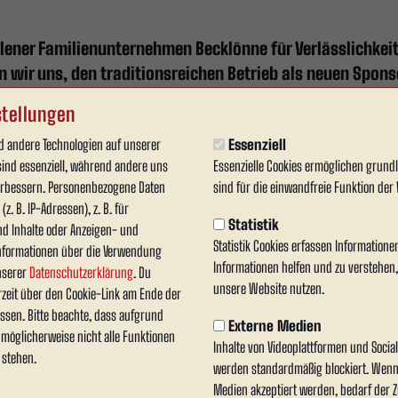
hlener Familienunternehmen Becklönne für Verlässlichkeit
 wir uns, den traditionsreichen Betrieb als neuen Spons
tellungen
 andere Technologien auf unserer
Essenziell
rund 70 Jahren hier in Ahlen seinen Anfang nahm, fühlen wir uns Ahlen
sind essenziell, während andere uns
Essenzielle Cookies ermöglichen grun
verbessern. Personenbezogene Daten
sind für die einwandfreie Funktion der 
uns ein Zeichen unserer regionalen Verantwortung.“
z. B. IP-Adressen), z. B. für
Statistik
nd Inhalte oder Anzeigen- und
Statistik Cookies erfassen Information
nformationen über die Verwendung
Informationen helfen und zu verstehen
unserer
Datenschutzerklärung
. Du
unsere Website nutzen.
rzeit über den Cookie-Link am Ende der
s Pferdeunternehmen begann, das für die Zeche Asche transportierte, hat sich über 
ssen. Bitte beachte, dass aufgrund
Externe Medien
und Tiefbauarbeiten entwickelt. Trotz des kontinuierlichen Wachstums ist sich die Fi
n möglicherweise nicht alle Funktionen
Inhalte von Videoplattformen und Soci
e tiefe Verbundenheit zur Region prägen das tägliche Handeln bis heute.
 stehen.
werden standardmäßig blockiert. Wenn
ich für die wertvolle Unterstützung und freut sich auf viele weit
Medien akzeptiert werden, bedarf der Zu