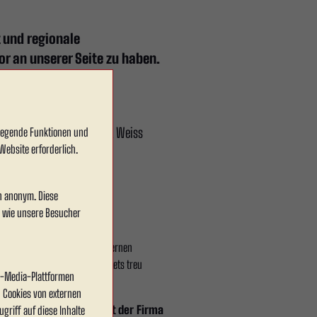
 und regionale
or an unserer Seite zu haben.
 besonders verbunden. Rot Weiss
dlegende Funktionen und
Website erforderlich.
en anonym. Diese
, wie unsere Besucher
drei Generationen zu einem modernen
rma Becklönne ihren Wurzeln stets treu
al-Media-Plattformen
 Cookies von externen
ere gemeinsame Jahre mit der Firma
griff auf diese Inhalte