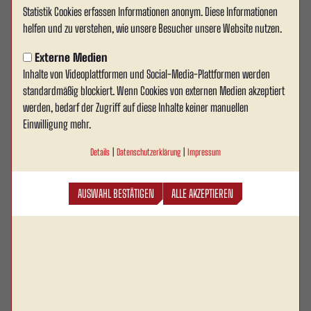
Statistik Cookies erfassen Informationen anonym. Diese Informationen
Fenerbahçe gewinnt die Premiere
helfen und zu verstehen, wie unsere Besucher unsere Website nutzen.
des Jopa Sommer Cup 2026
Externe Medien
Inhalte von Videoplattformen und Social-Media-Plattformen werden
Zwei intensive Tage voller internationalem
standardmäßig blockiert. Wenn Cookies von externen Medien akzeptiert
Nachwuchsfußball, unzähliger Begegnungen und
werden, bedarf der Zugriff auf diese Inhalte keiner manuellen
beeindruckender sportlicher Leistungen liegen
Einwilligung mehr.
hinter Rot Weiss Ahlen. Mit dem U12 Jopa Sommer
Details
|
Datenschutzerklärung
|
Impressum
Cup 2026 hat der Verein erstmals ein internationales
Jugendturnier dieser Größenordnung ausgerichtet
AUSWAHL BESTÄTIGEN
ALLE AKZEPTIEREN
und dabei Mannschaften aus Deutschland, Europa
und Asien im Wersestadion begrüßt.
Insgesamt 64 Teams gingen am vergangenen Wochenende an den Start und
machten Ahlen für zwei Tage zu einem Treffpunkt des internationalen
Nachwuchsfußballs. Auf mehreren Spielfeldern wurden von der Vorrunde bis
zu den Finalspielen hunderte Partien ausgetragen. Dabei standen nicht nur