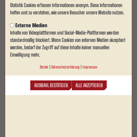
Statistik Cookies erfassen Informationen anonym. Diese Informationen
Alema Bisevac erweitert das
helfen und zu verstehen, wie unsere Besucher unsere Website nutzen.
Schiedsrichterteam vom RWA
Externe Medien
Inhalte von Videoplattformen und Social-Media-Plattformen werden
Rot Weiss Ahlen darf sich über Verstärkung im
standardmäßig blockiert. Wenn Cookies von externen Medien akzeptiert
vereinseigenen Schiedsrichterteam freuen: Alema
werden, bedarf der Zugriff auf diese Inhalte keiner manuellen
Bisevac hat in der vergangenen Woche erfolgreich
Einwilligung mehr.
ihren Schiedsrichterlehrgang absolviert und die
Details
|
Datenschutzerklärung
|
Impressum
abschließende Prüfung bestanden. Künftig wird sie
den Verein somit nicht nur als Spielerin, sondern
AUSWAHL BESTÄTIGEN
ALLE AKZEPTIEREN
auch als Schiedsrichterin auf den Fußballplätzen der
Region vertreten.
Die 1.-Frauen-Spielerin wechselte im Sommer 2024 zu den Rot-Weissen und
ist seitdem ein fester Bestandteil der Mannschaft. Nun geht sie den nächsten
Schritt und engagiert sich zusätzlich im Schiedsrichterwesen – ein wichtiger
Beitrag für den Fußball und den Verein.