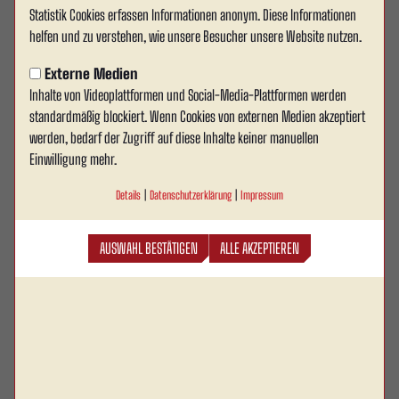
Statistik Cookies erfassen Informationen anonym. Diese Informationen
Neuer Partner an unserer Seite:
helfen und zu verstehen, wie unsere Besucher unsere Website nutzen.
Hightower’s Sportsbar
Externe Medien
Inhalte von Videoplattformen und Social-Media-Plattformen werden
Wir freuen uns sehr, mit der Hightower’s Sportsbar
standardmäßig blockiert. Wenn Cookies von externen Medien akzeptiert
einen neuen starken Partner an unserer Seite
werden, bedarf der Zugriff auf diese Inhalte keiner manuellen
begrüßen zu dürfen! Seit Mai 2025 hat die Sportsbar
Einwilligung mehr.
an der Hammer Straße 341 in 59229 Ahlen ihre Türen
Details
|
Datenschutzerklärung
|
Impressum
geöffnet – und sich seither schnell zu einem
beliebten Treffpunkt für Sportfans, Dartspieler und
AUSWAHL BESTÄTIGEN
ALLE AKZEPTIEREN
Genießer entwickelt.
Mit insgesamt 15 Stelldartscheiben sowie einer E-Dartscheibe – weitere
Ausbauten bereits in Planung – bietet die Bar optimale Voraussetzungen für
spannende Duelle am Board. Doch nicht nur Dartfans kommen auf ihre Kosten:
In gemütlicher Atmosphäre werden dort auch zahlreiche Liveübertragungen
gezeigt – von der 1. Bundesliga in der Konferenz, über die Champions League