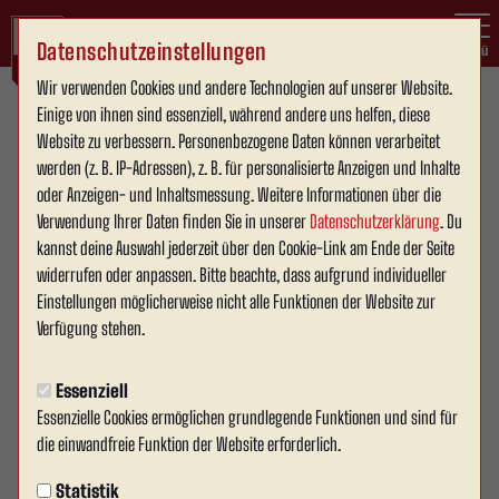
Datenschutzeinstellungen
Menü
Wir verwenden Cookies und andere Technologien auf unserer Website.
Oberliga Westfalen , 28. Spieltag
Einige von ihnen sind essenziell, während andere uns helfen, diese
Website zu verbessern. Personenbezogene Daten können verarbeitet
2:0
werden (z. B. IP-Adressen), z. B. für personalisierte Anzeigen und Inhalte
(2:0)
oder Anzeigen- und Inhaltsmessung. Weitere Informationen über die
RW Ahlen
Spvgg Erkenschwick
1. Mannschaft
1. Mannschaft
Verwendung Ihrer Daten finden Sie in unserer
Datenschutzerklärung
. Du
kannst deine Auswahl jederzeit über den Cookie-Link am Ende der Seite
widerrufen oder anpassen. Bitte beachte, dass aufgrund individueller
Übersicht
Livestream
Liveticker
Einstellungen möglicherweise nicht alle Funktionen der Website zur
Verfügung stehen.
Essenziell
Schlusspfiff
Essenzielle Cookies ermöglichen grundlegende Funktionen und sind für
die einwandfreie Funktion der Website erforderlich.
Statistik