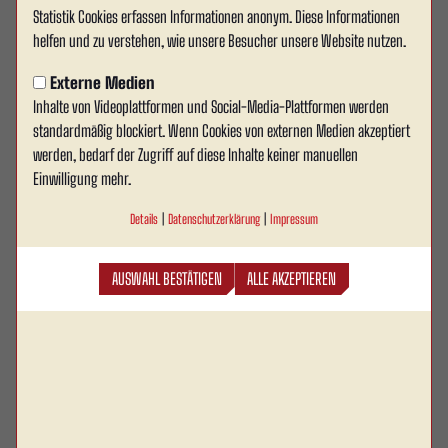
Wechsel!
86'
Statistik Cookies erfassen Informationen anonym. Diese Informationen
Für Marvin Pourié kommt Emro Curic.
helfen und zu verstehen, wie unsere Besucher unsere Website nutzen.
Externe Medien
7
Emro Curic
Inhalte von Videoplattformen und Social-Media-Plattformen werden
13
Marvin Pourié
standardmäßig blockiert. Wenn Cookies von externen Medien akzeptiert
werden, bedarf der Zugriff auf diese Inhalte keiner manuellen
Einwilligung mehr.
Wechsel!
74'
Details
|
Datenschutzerklärung
|
Impressum
Für Davin Wöstmann kommt Denzel Tawiah.
5
Denzel Tawiah
AUSWAHL BESTÄTIGEN
ALLE AKZEPTIEREN
27
Davin Wöstmann
Gelb/Rote Karte RW Ahlen.
66'
28
Can Moustfa