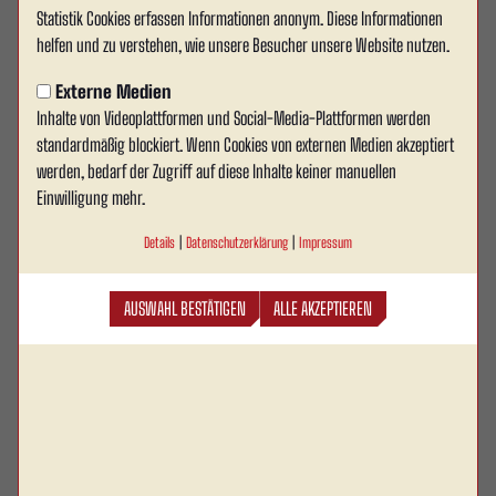
Statistik Cookies erfassen Informationen anonym. Diese Informationen
helfen und zu verstehen, wie unsere Besucher unsere Website nutzen.
Externe Medien
Inhalte von Videoplattformen und Social-Media-Plattformen werden
standardmäßig blockiert. Wenn Cookies von externen Medien akzeptiert
werden, bedarf der Zugriff auf diese Inhalte keiner manuellen
1. MANNSCHAFT
Einwilligung mehr.
Erfolgreicher Auftakt: RWA
Details
|
Datenschutzerklärung
|
Impressum
gewinnt ersten Test mit 3:2
AUSWAHL BESTÄTIGEN
ALLE AKZEPTIEREN
Rot Weiss Ahlen ist mit einem Erfolgserlebnis in die
Sommervorbereitung gestartet.
ZUM ARTIKEL