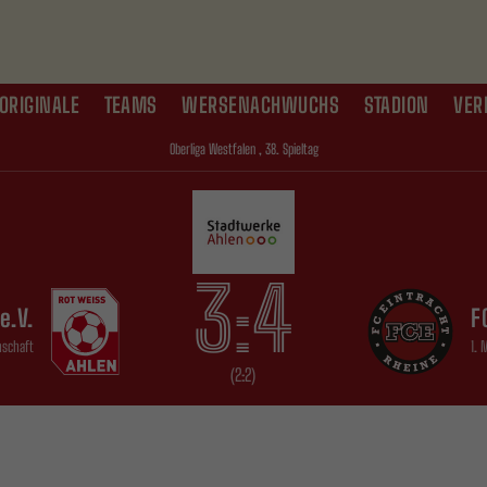
ORIGINALE
TEAMS
WERSENACHWUCHS
STADION
VER
Oberliga Westfalen , 38. Spieltag
3:4
e.V.
F
nschaft
1.
(2:2)