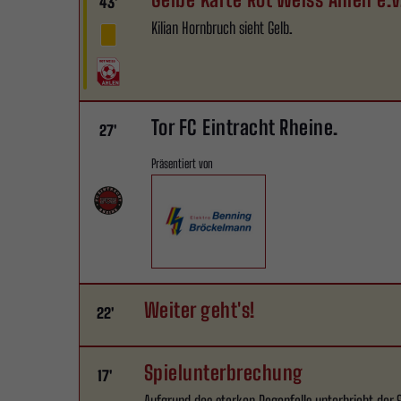
43'
Kilian Hornbruch sieht Gelb.
Tor FC Eintracht Rheine.
27'
Präsentiert von
Weiter geht's!
22'
Spielunterbrechung
17'