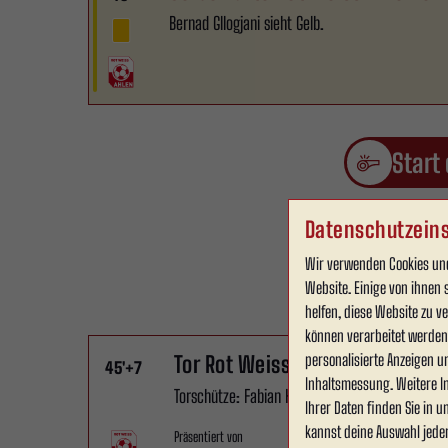
Bernad Gllogjani sieht Gelb.
Start
Datenschutzeins
Wir verwenden Cookies und
E
Website. Einige von ihnen 
helfen, diese Website zu 
können verarbeitet werden (
personalisierte Anzeigen u
Tor Rot Weiss Ahlen e.V..
45'
+7
Inhaltsmessung. Weitere I
Torschütze: Fabian Holthaus.
Ihrer Daten finden Sie in 
kannst deine Auswahl jede
Präsentiert von