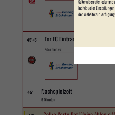
Seite widerrufen oder anpa
individueller Einstellunge
der Website zur Verfügung
Tor FC Eintracht Rheine.
45'
+5
Präsentiert von
Nachspielzeit
45'
6 Minuten
Gelbe Karte Rot Weiss Ahlen e.V