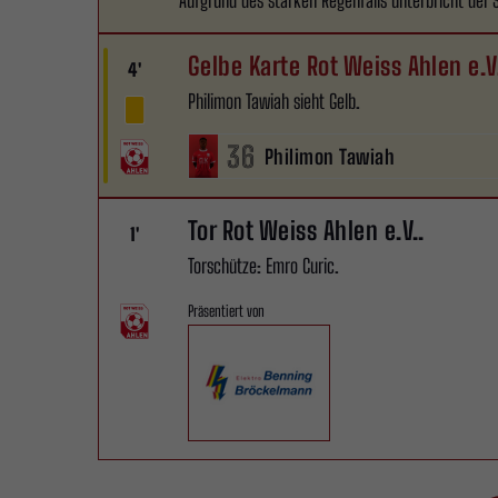
Aufgrund des starken Regenfalls unterbricht der S
Gelbe Karte Rot Weiss Ahlen e.V
4'
Philimon Tawiah sieht Gelb.
36
Philimon Tawiah
Tor Rot Weiss Ahlen e.V..
1'
Torschütze: Emro Curic.
Präsentiert von