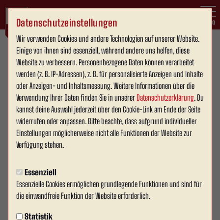
Datenschutzeinstellungen
Menü
Wir verwenden Cookies und andere Technologien auf unserer Website.
Oberliga Westfalen , 34. Spieltag
Einige von ihnen sind essenziell, während andere uns helfen, diese
Website zu verbessern. Personenbezogene Daten können verarbeitet
werden (z. B. IP-Adressen), z. B. für personalisierte Anzeigen und Inhalte
oder Anzeigen- und Inhaltsmessung. Weitere Informationen über die
Verwendung Ihrer Daten finden Sie in unserer
Datenschutzerklärung
. Du
2:2
kannst deine Auswahl jederzeit über den Cookie-Link am Ende der Seite
(0:1)
RW Ahlen
TSG 1881 Sprockhövel
widerrufen oder anpassen. Bitte beachte, dass aufgrund individueller
1. Mannschaft
1. Mannschaft
Einstellungen möglicherweise nicht alle Funktionen der Website zur
Verfügung stehen.
Übersicht
Liveticker
Aufstellung
Essenziell
Essenzielle Cookies ermöglichen grundlegende Funktionen und sind für
die einwandfreie Funktion der Website erforderlich.
16:55
Schlusspfiff im Wersestadion: Rot Weiss Ahlen und
die TSG Sprockhövel trennen sich 2:2. Nach einem
Statistik