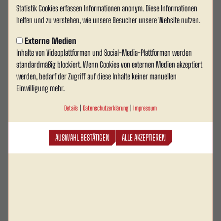
0:2-Rückstand zeigt der RWA große Moral und
Statistik Cookies erfassen Informationen anonym. Diese Informationen
kämpft sich dank eines Doppelpacks von
helfen und zu verstehen, wie unsere Besucher unsere Website nutzen.
Wöstmann zurück in die Partie. Am Ende ein
verdienter Punktgewinn für Ahlen, das vor allem in
Externe Medien
der zweiten Halbzeit eine starke Reaktion zeigt
Inhalte von Videoplattformen und Social-Media-Plattformen werden
und sich für den Einsatz belohnt.
standardmäßig blockiert. Wenn Cookies von externen Medien akzeptiert
werden, bedarf der Zugriff auf diese Inhalte keiner manuellen
Einwilligung mehr.
Spielende
Details
|
Datenschutzerklärung
|
Impressum
AUSWAHL BESTÄTIGEN
ALLE AKZEPTIEREN
Toooor für Rot Weiss Ahlen – 2:2! Davin Wöstmann
90'
+4
übernimmt den Freistoß und trifft sehenswert
direkt ins Netz. Der RWA dreht hier innerhalb
kurzer Zeit die Partie zurück auf Anfang und
belohnt sich für eine starke Phase – das
Wersestadion ist jetzt voll da!