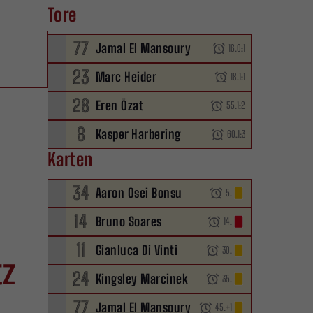
Tore
77
Jamal El Mansoury
16.
0:1
23
Marc Heider
18.
1:1
28
Eren Özat
55.
1:2
8
Kasper Harbering
60.
1:3
Karten
34
Aaron Osei Bonsu
5.
14
Bruno Soares
14.
11
Gianluca Di Vinti
30.
tz
24
Kingsley Marcinek
35.
77
Jamal El Mansoury
45.
+1