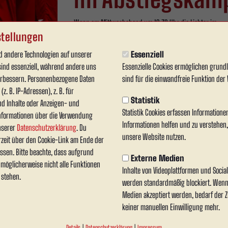
Wenn am Mittwochabend um 19:30 Uhr die Lichter im
Wersestadion angehen, steht für RWA weit mehr als nur 
tellungen
Nachholspiel auf dem Zettel.
 andere Technologien auf unserer
Essenziell
sind essenziell, während andere uns
Essenzielle Cookies ermöglichen grun
ZUM ARTIKEL
verbessern. Personenbezogene Daten
sind für die einwandfreie Funktion der 
z. B. IP-Adressen), z. B. für
Statistik
nd Inhalte oder Anzeigen- und
Statistik Cookies erfassen Information
nformationen über die Verwendung
Informationen helfen und zu verstehen
unserer
Datenschutzerklärung
. Du
unsere Website nutzen.
rzeit über den Cookie-Link am Ende der
1. MANNSCHAFT
ssen. Bitte beachte, dass aufgrund
Externe Medien
Nachholtermine
n möglicherweise nicht alle Funktionen
Inhalte von Videoplattformen und Soci
 stehen.
werden standardmäßig blockiert. Wenn
für Schermbeck
Medien akzeptiert werden, bedarf der Zu
keiner manuellen Einwilligung mehr.
Details
|
Datenschutzerklärung
|
Impressum