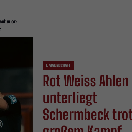
schauer:
8
1. MANNSCHAFT
Rot Weiss Ahlen
unterliegt
Schermbeck tro
großem Kampf