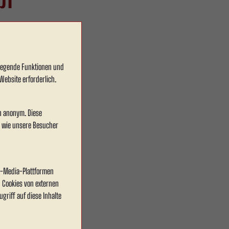
ein
dlegende Funktionen und
Website erforderlich.
en anonym. Diese
, wie unsere Besucher
al-Media-Plattformen
 Cookies von externen
griff auf diese Inhalte