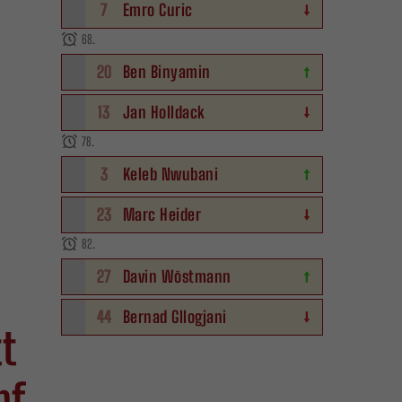
7
Emro Curic
68.
20
Ben Binyamin
13
Jan Holldack
78.
3
Keleb Nwubani
23
Marc Heider
82.
27
Davin Wöstmann
44
Bernad Gllogjani
t
pf