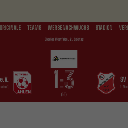
ORIGINALE
TEAMS
WERSENACHWUCHS
STADION
VER
Oberliga Westfalen , 21. Spieltag
1:3
e.V.
SV
nschaft
1. Ma
(1:1)