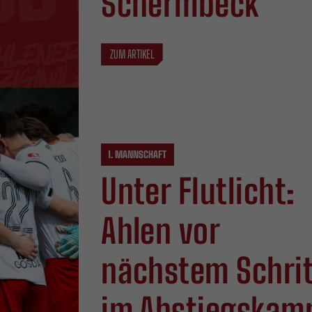
Schermbeck
ZUM ARTIKEL
1. MANNSCHAFT
Unter Flutlicht:
Ahlen vor
nächstem Schrit
im Abstiegskam