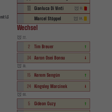
11
Gianluca Di Vinti
61.
mit 1:3
Marcel Stöppel
64.
Wechsel
22.
2
Tim Breuer
34
Aaron Osei Bonsu
39.
15
Kerem Sengün
24
Kingsley Marcinek
68.
5
Gideon Guzy