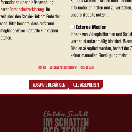
Statistik Cookies erfassen Information
nformationen über die Verwendung
Informationen helfen und zu verstehen
unserer
Datenschutzerklärung
. Du
Auswechslungen
unsere Website nutzen.
rzeit über den Cookie-Link am Ende der
0
ssen. Bitte beachte, dass aufgrund
Externe Medien
n möglicherweise nicht alle Funktionen
Inhalte von Videoplattformen und Soci
 stehen.
werden standardmäßig blockiert. Wenn
Medien akzeptiert werden, bedarf der Zu
keiner manuellen Einwilligung mehr.
Details
|
Datenschutzerklärung
|
Impressum
AUSWAHL BESTÄTIGEN
ALLE AKZEPTIEREN