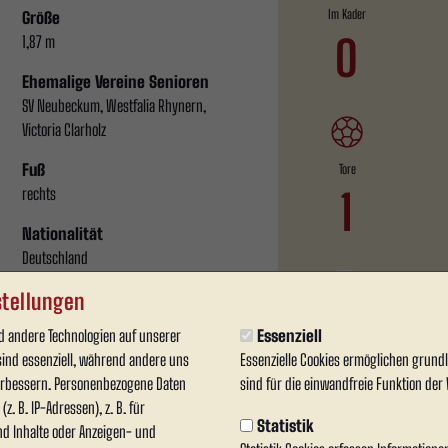
Im Kader
Größe
0
1,87 m
Ehemalige Vereine Senioren
SV Neubeckum, Westfalia Rhynern,
Victoria Clarholz
Fuß
Tore
rechts
1
Nationalität
Deutschland
tellungen
Gelb-Rote Karten
 andere Technologien auf unserer
Essenziell
0
sind essenziell, während andere uns
Essenzielle Cookies ermöglichen grun
verbessern. Personenbezogene Daten
sind für die einwandfreie Funktion der 
z. B. IP-Adressen), z. B. für
Statistik
nd Inhalte oder Anzeigen- und