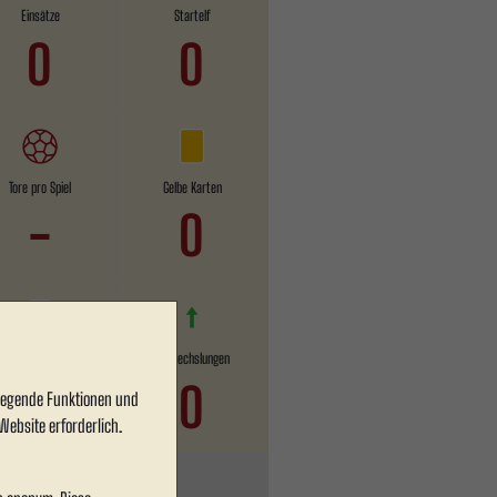
Einsätze
Startelf
0
0
Tore pro Spiel
Gelbe Karten
-
0
Rote Karten
Einwechslungen
0
0
dlegende Funktionen und
Website erforderlich.