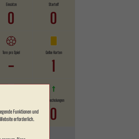
Einsätze
Startelf
0
0
Tore pro Spiel
Gelbe Karten
-
1
Rote Karten
Einwechslungen
0
0
dlegende Funktionen und
Website erforderlich.