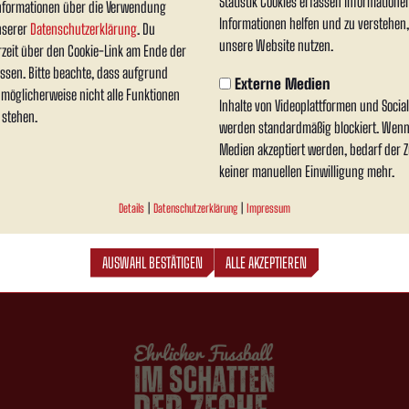
Statistik Cookies erfassen Information
nformationen über die Verwendung
Informationen helfen und zu verstehen
unserer
Datenschutzerklärung
. Du
Auswechslungen
unsere Website nutzen.
rzeit über den Cookie-Link am Ende der
0
ssen. Bitte beachte, dass aufgrund
Externe Medien
n möglicherweise nicht alle Funktionen
Inhalte von Videoplattformen und Soci
 stehen.
werden standardmäßig blockiert. Wenn
Medien akzeptiert werden, bedarf der Zu
keiner manuellen Einwilligung mehr.
Details
|
Datenschutzerklärung
|
Impressum
AUSWAHL BESTÄTIGEN
ALLE AKZEPTIEREN