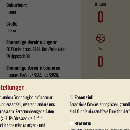
Im Kader
Geburtsort
0
Hamm
Größe
1,93 m
Ehemalige Vereine Jugend
SC Wiedenbrück 2000, Rot Weiss Ahlen,
Tore
SV Lippstadt 08
0
Ehemalige Vereine Senioren
Hammer SpVg (07/2020-06/2021),
Holzwickeder Sport Club, Hammer SpVg
tellungen
(01/2022-06/2024)
Gelb-Rote Karten
 andere Technologien auf unserer
Essenziell
Fuß
0
sind essenziell, während andere uns
Essenzielle Cookies ermöglichen grun
beidfüßig
verbessern. Personenbezogene Daten
sind für die einwandfreie Funktion der 
z. B. IP-Adressen), z. B. für
Nationalität
Statistik
nd Inhalte oder Anzeigen- und
Deutschland