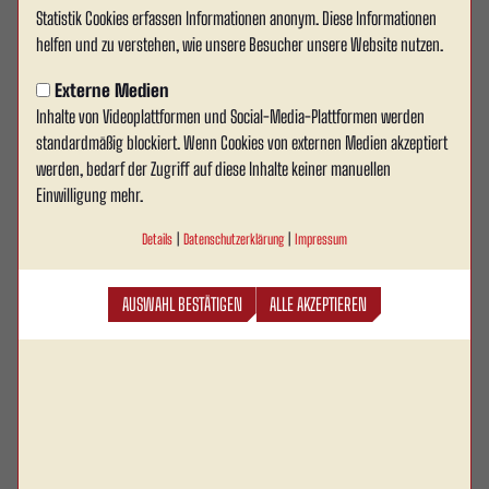
Statistik Cookies erfassen Informationen anonym. Diese Informationen
#RWAS04 | Alle Infos zum
helfen und zu verstehen, wie unsere Besucher unsere Website nutzen.
Spieltag im Wersestadion
Externe Medien
Inhalte von Videoplattformen und Social-Media-Plattformen werden
Am kommenden Sonntag, den 20. Juli 2025,
standardmäßig blockiert. Wenn Cookies von externen Medien akzeptiert
empfängt Rot Weiss Ahlen zum Auftakt in die
werden, bedarf der Zugriff auf diese Inhalte keiner manuellen
Jubiläumssaison 2025/26 den Traditionsclub FC
Einwilligung mehr.
Schalke 04 im Wersestadion. Anstoß der Partie ist
Details
|
Datenschutzerklärung
|
Impressum
um 14:00 Uhr – bereits ab 12:00 Uhr öffnen die
Stadiontore für alle Fans. Die Partie steht im Zeichen
AUSWAHL BESTÄTIGEN
ALLE AKZEPTIEREN
zweier Jubiläen: 80 Jahre TuS Ahlen und gleichzeitig
der Start in die Saison „30 Jahre Rot Weiss Ahlen“.
Zudem handelt es sich um ein geschichtsträchtiges
Duell, denn Schalke 04 war 1945 der erste Gegner
nach der Vereinsneugründung in Ahlen.