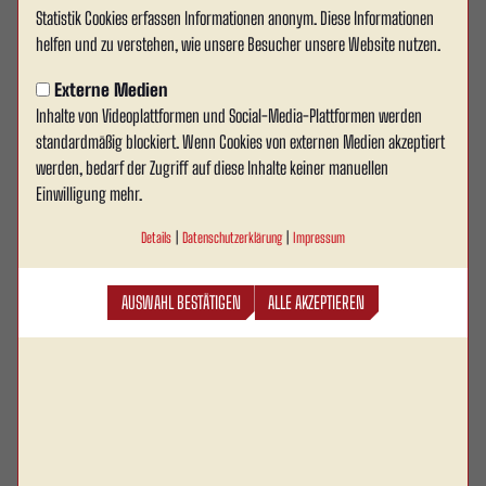
Statistik Cookies erfassen Informationen anonym. Diese Informationen
RW Ahlen verpasst Big Points im
helfen und zu verstehen, wie unsere Besucher unsere Website nutzen.
Abstiegskampf
Externe Medien
Inhalte von Videoplattformen und Social-Media-Plattformen werden
Es sollte der nächste Schritt im Kampf um den
standardmäßig blockiert. Wenn Cookies von externen Medien akzeptiert
Klassenerhalt werden. Nach dem wichtigen
werden, bedarf der Zugriff auf diese Inhalte keiner manuellen
Auswärtssieg bei der U21 des SC Verl war die
Einwilligung mehr.
Hoffnung bei Rot Weiss Ahlen zurückgekehrt. Das
Details
|
Datenschutzerklärung
|
Impressum
letzte Auswärtsspiel der Saison sollte die Grundlage
für ein echtes Endspiel am letzten Spieltag schaffen.
AUSWAHL BESTÄTIGEN
ALLE AKZEPTIEREN
Stattdessen stand am Ende ein ernüchterndes 0:2
bei der U21 von Arminia Bielefeld – und mit dem
Schlusspfiff herrschte vor allem eines:
Enttäuschung.