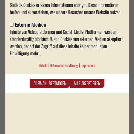
Statistik Cookies erfassen Informationen anonym. Diese Informationen
Wechsel Rot Weiss Ahlen e.V..
87'
helfen und zu verstehen, wie unsere Besucher unsere Website nutzen.
Für Ben Binyamin kommt Bruno Soares.
Externe Medien
Inhalte von Videoplattformen und Social-Media-Plattformen werden
14
Bruno Soares
standardmäßig blockiert. Wenn Cookies von externen Medien akzeptiert
werden, bedarf der Zugriff auf diese Inhalte keiner manuellen
20
Ben Binyamin
Einwilligung mehr.
Details
|
Datenschutzerklärung
|
Impressum
Wechsel Rot Weiss Ahlen e.V..
81'
Für Marius Müller kommt Aristote Lufuankenda.
AUSWAHL BESTÄTIGEN
ALLE AKZEPTIEREN
9
Aristote Lufuankenda
8
Marius Müller
Tor Rot Weiss Ahlen e.V..
77'