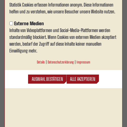
Schiedsrichter:
Statistik Cookies erfassen Informationen anonym. Diese Informationen
Jonas Vienhues
helfen und zu verstehen, wie unsere Besucher unsere Website nutzen.
Externe Medien
Assistent 1:
Inhalte von Videoplattformen und Social-Media-Plattformen werden
Markus Brune
standardmäßig blockiert. Wenn Cookies von externen Medien akzeptiert
werden, bedarf der Zugriff auf diese Inhalte keiner manuellen
Assistent 2:
Einwilligung mehr.
Ferhat Kaya
Details
|
Datenschutzerklärung
|
Impressum
Zuschauer:
Keine Zuschauer
AUSWAHL BESTÄTIGEN
ALLE AKZEPTIEREN