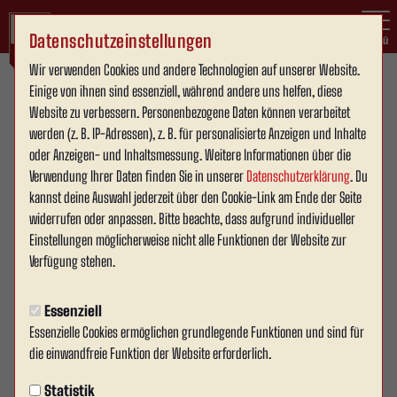
Datenschutzeinstellungen
Menü
Wir verwenden Cookies und andere Technologien auf unserer Website.
Krombacher Kreispokal
Einige von ihnen sind essenziell, während andere uns helfen, diese
Website zu verbessern. Personenbezogene Daten können verarbeitet
werden (z. B. IP-Adressen), z. B. für personalisierte Anzeigen und Inhalte
oder Anzeigen- und Inhaltsmessung. Weitere Informationen über die
Verwendung Ihrer Daten finden Sie in unserer
Datenschutzerklärung
. Du
5:2
kannst deine Auswahl jederzeit über den Cookie-Link am Ende der Seite
widerrufen oder anpassen. Bitte beachte, dass aufgrund individueller
(3:1)
RW Ahlen
Beckumer SV
1. Mannschaft
1. Mannschaft
Einstellungen möglicherweise nicht alle Funktionen der Website zur
Verfügung stehen.
Übersicht
Liveticker
Essenziell
Essenzielle Cookies ermöglichen grundlegende Funktionen und sind für
die einwandfreie Funktion der Website erforderlich.
Infos zum Spiel
Statistik