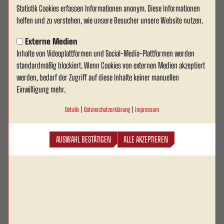
Statistik Cookies erfassen Informationen anonym. Diese Informationen
Finale um den Kreispokal findet
helfen und zu verstehen, wie unsere Besucher unsere Website nutzen.
ohne Zuschauer statt
Externe Medien
Inhalte von Videoplattformen und Social-Media-Plattformen werden
Im Rahmen einer Sicherheitsbesprechung haben
standardmäßig blockiert. Wenn Cookies von externen Medien akzeptiert
Vertreter des FLVW-Kreises Beckum, der Stadt Ahlen,
werden, bedarf der Zugriff auf diese Inhalte keiner manuellen
der Polizei, der Feuerwehr sowie der beiden
Einwilligung mehr.
Finalteilnehmer gemeinsam die
Details
|
Datenschutzerklärung
|
Impressum
Rahmenbedingungen für das Finale um den
Krombacher Kreispokal abgestimmt.
AUSWAHL BESTÄTIGEN
ALLE AKZEPTIEREN
Die Begegnung zwischen Rot Weiss Ahlen und Beckumer Spielvereinigung
wird am Mittwoch, 3. Juni 2026, um 19.30 Uhr im Wersestadion ausgetragen.
Im Verlauf der Besprechung brachte der FLVW-Kreis Beckum den Vorschlag
ein, die Partie aus Sicherheitsgründen ohne Zuschauer stattfinden zu lassen.
Dieser Vorschlag wurde von allen beteiligten Institutionen sowie beiden
Vereinen einvernehmlich unterstützt. Zugelassen sind ausschließlich ein