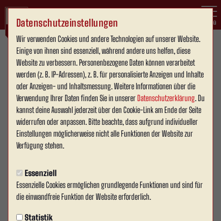
Datenschutzeinstellungen
Menü
Wir verwenden Cookies und andere Technologien auf unserer Website.
Einige von ihnen sind essenziell, während andere uns helfen, diese
RWA.TV - INSIGHTS
Website zu verbessern. Personenbezogene Daten können verarbeitet
Dienstag, 22.04.2025 11:57 Uhr
werden (z. B. IP-Adressen), z. B. für personalisierte Anzeigen und Inhalte
Spieltagsvlog vs. SV Lippstadt 08
oder Anzeigen- und Inhaltsmessung. Weitere Informationen über die
(H)
Verwendung Ihrer Daten finden Sie in unserer
Datenschutzerklärung
. Du
kannst deine Auswahl jederzeit über den Cookie-Link am Ende der Seite
widerrufen oder anpassen. Bitte beachte, dass aufgrund individueller
Einstellungen möglicherweise nicht alle Funktionen der Website zur
Das Video wird erst nach dem Klick von YouTube geladen und
Verfügung stehen.
abgespielt. Dazu baut dein Browser eine direkte Verbindung zu
den YouTube-Servern auf. Mehr Informationen kannst du unserer
Essenziell
Datenschutzerklärung entnehmen.
Essenzielle Cookies ermöglichen grundlegende Funktionen und sind für
die einwandfreie Funktion der Website erforderlich.
VIDEO LADEN
Statistik