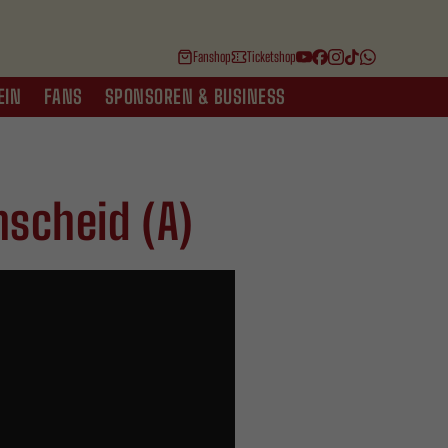
Fanshop
Ticketshop
EIN
FANS
SPONSOREN & BUSINESS
nscheid (A)