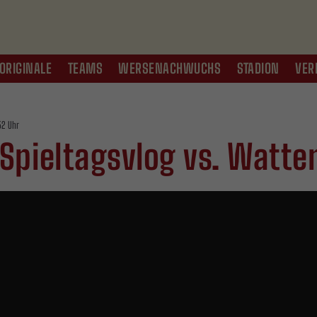
ORIGINALE
TEAMS
WERSENACHWUCHS
STADION
VER
:52 Uhr
Spieltagsvlog vs. Watte