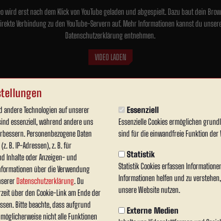
eo wird erst nach dem Klick von YouTube geladen und abgespielt. Dazu baut dein Brow
irekte Verbindung zu den YouTube-Servern auf. Mehr Informationen kannst du unser
Datenschutzerklärung entnehmen.
VIDEO LADEN
tellungen
 andere Technologien auf unserer
Essenziell
sind essenziell, während andere uns
Essenzielle Cookies ermöglichen grun
verbessern. Personenbezogene Daten
sind für die einwandfreie Funktion der 
z. B. IP-Adressen), z. B. für
Statistik
nd Inhalte oder Anzeigen- und
Statistik Cookies erfassen Information
nformationen über die Verwendung
Informationen helfen und zu verstehen
unserer
Datenschutzerklärung
. Du
unsere Website nutzen.
rzeit über den Cookie-Link am Ende der
ssen. Bitte beachte, dass aufgrund
Externe Medien
n möglicherweise nicht alle Funktionen