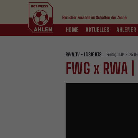
Ehrlicher Fussball im Schatten der Zeche
HOME
AKTUELLES
AHLENER 
RWA.TV - INSIGHTS
Freitag, 11.04.2025 11
FWG x RWA | 