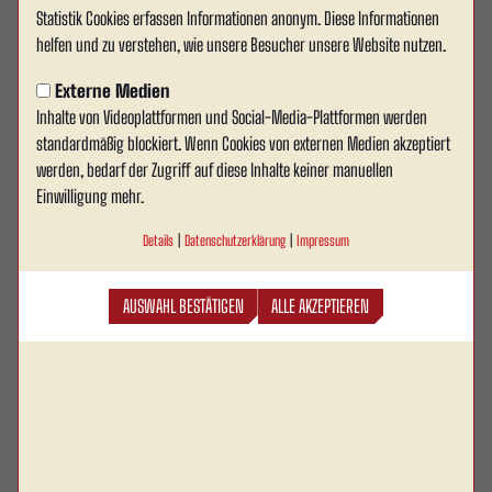
Statistik Cookies erfassen Informationen anonym. Diese Informationen
helfen und zu verstehen, wie unsere Besucher unsere Website nutzen.
Externe Medien
Inhalte von Videoplattformen und Social-Media-Plattformen werden
Rot Weiss Ahlen bringt die Fußballvereine der Region zusammen:
standardmäßig blockiert. Wenn Cookies von externen Medien akzeptiert
Gemeinsam mit unseren starken Partnern Sparkasse Ahlen, Tempton
werden, bedarf der Zugriff auf diese Inhalte keiner manuellen
Ahlen, der DVBG (Niklas Winking) und der LVM (Schulze Beerhorst)
Einwilligung mehr.
starten wir in der Saison 2025/26 die Aktion „Torwand on Tour“. Das Ziel
ist klar: Spaß, Gemeinschaft und sportlicher Wettkampf – und natürlich
Details
|
Datenschutzerklärung
|
Impressum
die Suche nach dem ersten „Torwand on Tour König“.
AUSWAHL BESTÄTIGEN
ALLE AKZEPTIEREN
Worum geht es?
Das Team von Rot Weiss Ahlen besucht nach Terminabsprache die
Sportanlagen der teilnehmenden Vereine und bringt die große Torwand
mit. Hier treten Vereinsmannschaften gegeneinander an und sammeln
Punkte für die Rangliste. Jeder Schuss kann über Sieg oder Niederlage
entscheiden – und am Ende winken attraktive Preise.