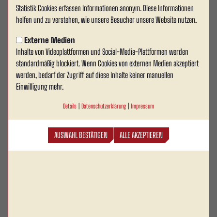
U14 besucht das Deutsche
Statistik Cookies erfassen Informationen anonym. Diese Informationen
helfen und zu verstehen, wie unsere Besucher unsere Website nutzen.
Fußballmuseum in Dortmund
Externe Medien
Unsere U14 nutzte das spielfreie Wochenende für
Inhalte von Videoplattformen und Social-Media-Plattformen werden
eine besondere Teambuilding-Aktion: Gemeinsam
standardmäßig blockiert. Wenn Cookies von externen Medien akzeptiert
mit dem Trainerteam stand ein Ausflug zum
werden, bedarf der Zugriff auf diese Inhalte keiner manuellen
Einwilligung mehr.
Deutschen Fußballmuseum in Dortmund auf dem
Programm.
Details
|
Datenschutzerklärung
|
Impressum
Die Nachwuchsspieler tauchten in die spannende Geschichte des deutschen
AUSWAHL BESTÄTIGEN
ALLE AKZEPTIEREN
Fußballs ein und erlebten hautnah zahlreiche Highlights – von den größten
Erfolgen der Nationalmannschaft über legendäre Spieler bis hin zu
interaktiven Stationen, die selbst ausprobiert werden konnten.
Für die Mannschaft war es nicht nur ein interessanter und
abwechslungsreicher Tag, sondern auch eine tolle Gelegenheit, den Teamgeist
abseits des Platzes weiter zu stärken.