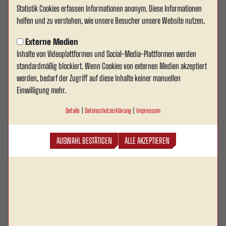
Statistik Cookies erfassen Informationen anonym. Diese Informationen
Mitgliederversammlung am
helfen und zu verstehen, wie unsere Besucher unsere Website nutzen.
30.01.2025 im Kumpeltreff
Externe Medien
Inhalte von Videoplattformen und Social-Media-Plattformen werden
Am Donnerstag, den 30. Januar 2025, um 19:00 Uhr
standardmäßig blockiert. Wenn Cookies von externen Medien akzeptiert
findet die diesjährige Mitgliederversammlung von
werden, bedarf der Zugriff auf diese Inhalte keiner manuellen
Rot Weiss Ahlen im Kumpeltreff im Wersestadion
Einwilligung mehr.
statt. Wir freuen uns darauf, zahlreiche Mitglieder
Details
|
Datenschutzerklärung
|
Impressum
begrüßen zu dürfen, um gemeinsam auf das
vergangene Jahr zurückzublicken und die Weichen
AUSWAHL BESTÄTIGEN
ALLE AKZEPTIEREN
für die Zukunft zu stellen.
Die Tagesordnung bietet einen umfassenden Einblick in die aktuellen
Entwicklungen und die Zukunftsausrichtung unseres Vereins. Im Mittelpunkt
stehen Berichte des Vorstands und des Aufsichtsrates sowie Informationen
aus dem Jugend- und Frauen-/Mädchenfußballbereich.