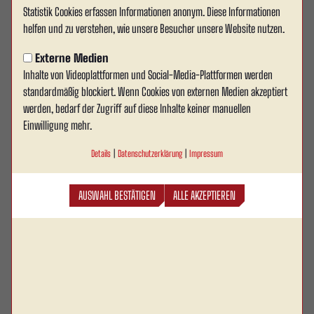
Statistik Cookies erfassen Informationen anonym. Diese Informationen
Kupfernagel Immobilien
helfen und zu verstehen, wie unsere Besucher unsere Website nutzen.
verlängert Partnerschaft
Externe Medien
Inhalte von Videoplattformen und Social-Media-Plattformen werden
Trotz einer sportlich herausfordernden Saison freut
standardmäßig blockiert. Wenn Cookies von externen Medien akzeptiert
sich Rot Weiss Ahlen, bekannt zu geben, dass
werden, bedarf der Zugriff auf diese Inhalte keiner manuellen
Kupfernagel Immobilien ihre langjährige
Einwilligung mehr.
Partnerschaft mit dem Verein für die kommende
Details
|
Datenschutzerklärung
|
Impressum
Spielzeit fortsetzen wird. Kupfernagel Immobilien,
geleitet von Geschäftsführer und gleichzeitig
AUSWAHL BESTÄTIGEN
ALLE AKZEPTIEREN
unserem Präsidenten, Dietmar Kupfernagel.
Kupfernagel verfügt über mehr als 25 Jahre Erfahrung in der Branche. Mit
unermüdlicher Leidenschaft und einem Fokus auf Qualität und Innovation ist
er stets auf der Suche nach neuen Herausforderungen und Projekten. Sein
Engagement im Neubaubereich erstreckt sich von hochwertigen
Eigentumswohnungen bis hin zu familienfreundlichen Immobilien, immer mit