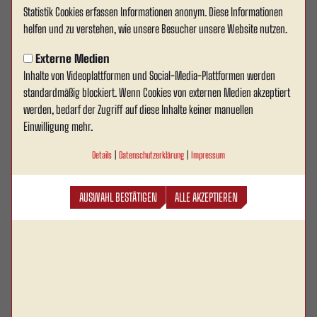
Statistik Cookies erfassen Informationen anonym. Diese Informationen
Partnerschaft mit Tianjin Clover
helfen und zu verstehen, wie unsere Besucher unsere Website nutzen.
Electronics
Externe Medien
Inhalte von Videoplattformen und Social-Media-Plattformen werden
Unsere Partnerschaft mit Tianjin Clover Electronics
standardmäßig blockiert. Wenn Cookies von externen Medien akzeptiert
Ltd. ist für Rot Weiss Ahlen ein ganz besonderes
werden, bedarf der Zugriff auf diese Inhalte keiner manuellen
Projekt – nicht nur, weil sie uns neue internationale
Einwilligung mehr.
Perspektiven eröffnet, sondern auch, weil sie auf
Details
|
Datenschutzerklärung
|
Impressum
einer persönlichen und emotionalen Verbindung
fußt. Gemeinsam mit unserem Partner aus China
AUSWAHL BESTÄTIGEN
ALLE AKZEPTIEREN
schlagen wir eine Brücke nach Asien – und stärken
gleichzeitig unsere regionale Verankerung.
Eine Verbindung mit starken Wurzeln
Hinter dieser Partnerschaft steht Kim und Marcel Plaester, ein gebürtiger
Ahlener, der seit fast 13 Jahren in China lebt und dort unternehmerisch