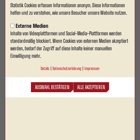
Statistik Cookies erfassen Informationen anonym. Diese Informationen
Tempton wird Sponsor von Rot
helfen und zu verstehen, wie unsere Besucher unsere Website nutzen.
Weiss Ahlen
Externe Medien
Inhalte von Videoplattformen und Social-Media-Plattformen werden
Ab der Saison 2025/26 engagiert sich der
standardmäßig blockiert. Wenn Cookies von externen Medien akzeptiert
bundesweit tätige Personaldienstleister Tempton
werden, bedarf der Zugriff auf diese Inhalte keiner manuellen
weiterhin als offizieller Sponsor beim
Einwilligung mehr.
traditionsreichen Fußballverein Rot Weiss Ahlen.
Details
|
Datenschutzerklärung
|
Impressum
Mit diesem Engagement möchte Tempton seine enge Verbindung zur Region
AUSWAHL BESTÄTIGEN
ALLE AKZEPTIEREN
Ahlen – wo das Unternehmen mit einer Niederlassung in der Innenstadt
vertreten ist – weiter stärken und aktiv die Brücke zwischen Arbeitswelt und
Sport schlagen. Im Mittelpunkt stehen dabei neben einer sichtbaren
Markenpräsenz vor allem die Unterstützung des neuen Rot-Weiss-Ahlen-
Projekts „Torwand on Tour“, das sportliche Begeisterung fördern und die
Vereinslandschaft der Region stärken soll.