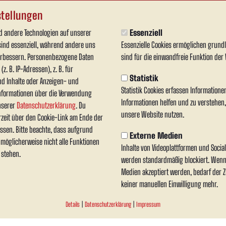
tellungen
 andere Technologien auf unserer
Essenziell
hr über die Fortsetzung der erfolgreichen Partnerschaft m
sind essenziell, während andere uns
Essenzielle Cookies ermöglichen grun
verbessern. Personenbezogene Daten
sind für die einwandfreie Funktion der 
ktiv Gerüst Ahlen durch maßgeschneiderte Lösungen, höchste Sicherheitsstandards u
z. B. IP-Adressen), z. B. für
rsten Planung bis zum letzten Handgriff – immer mit dem Ziel, individuelle Anforder
Statistik
nd Inhalte oder Anzeigen- und
enz und Professionalität im Gerüstbau. Ob Neubau, Sanierung oder Renovierung – das T
Statistik Cookies erfassen Information
nformationen über die Verwendung
 Wert auf Sicherheit.
Informationen helfen und zu verstehen
unserer
Datenschutzerklärung
. Du
unsere Website nutzen.
rzeit über den Cookie-Link am Ende der
ssen. Bitte beachte, dass aufgrund
Externe Medien
n möglicherweise nicht alle Funktionen
jeder starken Partnerschaft – ob am Bau oder im Sport. Deshalb freuen 
Inhalte von Videoplattformen und Soci
 stehen.
werden standardmäßig blockiert. Wenn
Medien akzeptiert werden, bedarf der Zu
Gerüst Ahlen GmbH
keiner manuellen Einwilligung mehr.
r das Vertrauen und die Treue – und freuen uns auf eine weiterhin starke Zusamme
Details
|
Datenschutzerklärung
|
Impressum