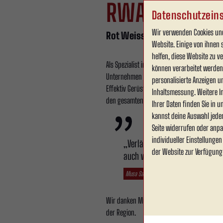
RWA
Datenschutzeins
Wir verwenden Cookies und
Rot Weiss Ahlen freut sich se
Website. Einige von ihnen 
helfen, diese Website zu 
Als Spezialist im Gerüstbau überzeugt Effe
können verarbeitet werden (
Unternehmen begleitet Bauprojekte von der e
personalisierte Anzeigen u
Effektiv Gerüst steht für Erfahrung, Kompet
Inhaltsmessung. Weitere I
den gesamten Prozess und legt dabei größten
Ihrer Daten finden Sie in 
kannst deine Auswahl jede
Seite widerrufen oder anpa
individueller Einstellunge
„Verlässlichkeit ist die Basis 
der Website zur Verfügung
auch weiterhin fortzusetzen.“
Musa Sagculu, Geschäftsführer der Effektiv 
Wir danken Musa Sagculu und seinem Team fü
der Region.