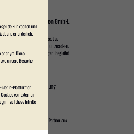
it Effektiv Gerüst Ahlen GmbH.
dlegende Funktionen und
Website erforderlich.
nd einen herausragenden Service. Das
ungen effizient und zuverlässig umzusetzen.
eam bietet individuelle Lösungen, begleitet
en anonym. Diese
, wie unsere Besucher
wir uns, unsere Unterstützung
al-Media-Plattformen
 Cookies von externen
griff auf diese Inhalte
narbeit mit einem engagierten Partner aus