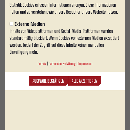
Statistik Cookies erfassen Informationen anonym. Diese Informationen
RWA freut sich über die
helfen und zu verstehen, wie unsere Besucher unsere Website nutzen.
Verlängerung mit G&K
Externe Medien
Inhalte von Videoplattformen und Social-Media-Plattformen werden
Die G&K Wohnungsbau GmbH ist ein
standardmäßig blockiert. Wenn Cookies von externen Medien akzeptiert
Zusammenschluss erfahrener Architekten und
werden, bedarf der Zugriff auf diese Inhalte keiner manuellen
Kaufleute aus der Immobilien- und
Einwilligung mehr.
Wohnungswirtschaft. Hinter dem Namen stehen die
Details
|
Datenschutzerklärung
|
Impressum
Gesellschafter Bent Gosda, Heinz-Jürgen Gosda,
Dietmar Kupfernagel und Lukas Hinterding – eine
AUSWAHL BESTÄTIGEN
ALLE AKZEPTIEREN
starke Kombination aus langjähriger Erfahrung und
frischen Impulsen für zukunftsweisende Projekte.