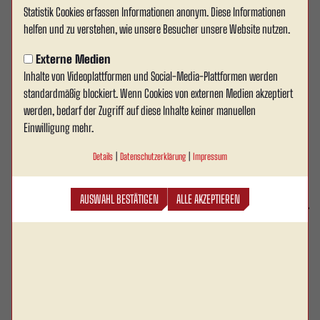
Statistik Cookies erfassen Informationen anonym. Diese Informationen
Verlässlicher Partner auch in der
helfen und zu verstehen, wie unsere Besucher unsere Website nutzen.
neuen Saison - Solaranker &
Externe Medien
Inhalte von Videoplattformen und Social-Media-Plattformen werden
Energy Masters bleibt Sponsor
standardmäßig blockiert. Wenn Cookies von externen Medien akzeptiert
Rot Weiss Ahlen freut sich, auch in der kommenden
werden, bedarf der Zugriff auf diese Inhalte keiner manuellen
Einwilligung mehr.
Saison 2025/26 auf die bewährte Unterstützung von
Solaranker & Energy Masters zählen zu dürfen. Das
Details
|
Datenschutzerklärung
|
Impressum
Ahlener Unternehmen bleibt damit nicht nur Sponsor,
sondern vor allem ein verlässlicher Partner, der sich
AUSWAHL BESTÄTIGEN
ALLE AKZEPTIEREN
bereits in der Vergangenheit als engagierter Förderer
des Vereins bewiesen hat.
Schon in den vergangenen Spielzeiten stand Solaranker & Energy Masters an
der Seite von Rot Weiss Ahlen. Die Fortsetzung des Sponsorings ist Ausdruck
einer gelebten Partnerschaft, die auf Vertrauen, regionaler Verbundenheit und