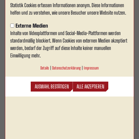
Statistik Cookies erfassen Informationen anonym. Diese Informationen
Spendenübergabe beim
helfen und zu verstehen, wie unsere Besucher unsere Website nutzen.
Heimspiel gegen Wattenscheid
Externe Medien
Inhalte von Videoplattformen und Social-Media-Plattformen werden
Im Rahmen des Heimspiels von Rot Weiss Ahlen
standardmäßig blockiert. Wenn Cookies von externen Medien akzeptiert
gegen die SG Wattenscheid 09 (25. Mai 2025) fand
werden, bedarf der Zugriff auf diese Inhalte keiner manuellen
kurz vor Anpfiff ein besonderer Moment auf dem
Einwilligung mehr.
Rasen des Wersestadions statt: Die symbolische
Details
|
Datenschutzerklärung
|
Impressum
Übergabe der Spendengelder aus dem Kickerturnier,
das im März im Rahmen des Sponsoren-
AUSWAHL BESTÄTIGEN
ALLE AKZEPTIEREN
Netzwerktreffens im Autohaus Senger veranstaltet
wurde.
Das Turnier war Teil eines gelungenen Abends des Austauschs und
Miteinanders unserer Partner und Förderer. In sportlich fairer Atmosphäre
traten die Sponsoren-Teams an, um nicht nur um die Ehre, sondern auch für
den guten Zweck zu spielen.