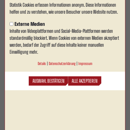
Familienspieltag im
Statistik Cookies erfassen Informationen anonym. Diese Informationen
helfen und zu verstehen, wie unsere Besucher unsere Website nutzen.
Wersestadion - 500 Freikarten
Externe Medien
für Ahlener Schüler!
Inhalte von Videoplattformen und Social-Media-Plattformen werden
standardmäßig blockiert. Wenn Cookies von externen Medien akzeptiert
Am kommenden Sonntag, den 11. Mai, empfängt Rot
werden, bedarf der Zugriff auf diese Inhalte keiner manuellen
Weiss Ahlen im Rahmen des Stadtwerke Ahlen
Einwilligung mehr.
Familienspieltags Victoria Clarholz im
Wersestadion. Dabei freut uns besonders, dass die
Details
|
Datenschutzerklärung
|
Impressum
Stadtwerke Ahlen das Spiel mit 500 Freikarten für
Schülerinnen und Schüler der fünften Klassen in
AUSWAHL BESTÄTIGEN
ALLE AKZEPTIEREN
Ahlen unterstützen.
Sportlich kommt mit Victoria Clarholz ein formstarker Gegner ins
Wersestadion. Die Mannschaft von Rot Weiss Ahlen trifft am Sonntag auf den
Tabellennachbarn Victoria Clarholz. Die Gäste stehen mit 39 Punkten auf dem
12.Tabellenplatz. Clarholz spielt bislang eine starke Rückrunde. In der