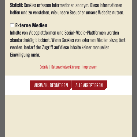
Statistik Cookies erfassen Informationen anonym. Diese Informationen
Netzwerktreffen im Autohaus
helfen und zu verstehen, wie unsere Besucher unsere Website nutzen.
Senger
Externe Medien
Inhalte von Videoplattformen und Social-Media-Plattformen werden
Am gestrigen Abend fand im Autohaus Senger in
standardmäßig blockiert. Wenn Cookies von externen Medien akzeptiert
Ahlen das 1. Netzwerktreffen im Jahr 2025 von Rot
werden, bedarf der Zugriff auf diese Inhalte keiner manuellen
Weiss Ahlen statt. In Zusammenarbeit mit den
Einwilligung mehr.
Partnern Senger Südwestfalen GmbH, Elektro
Details
|
Datenschutzerklärung
|
Impressum
Benning/Bröckelmann, APO GmbH sowie der G&K
Wohnungsbau GmbH wurde den geladenen Gästen
AUSWAHL BESTÄTIGEN
ALLE AKZEPTIEREN
ein abwechslungsreiches Programm geboten, bei
dem sportlicher Ehrgeiz und gute Gespräche
gleichermaßen im Fokus standen.
Herzstück der Veranstaltung war ein organisiertes Kickerturnier, das direkt im
Showroom des Autohauses ausgetragen wurde. In lockerer Atmosphäre
konnten sich die Teilnehmenden in spannenden Partien messen, neue Kontakte