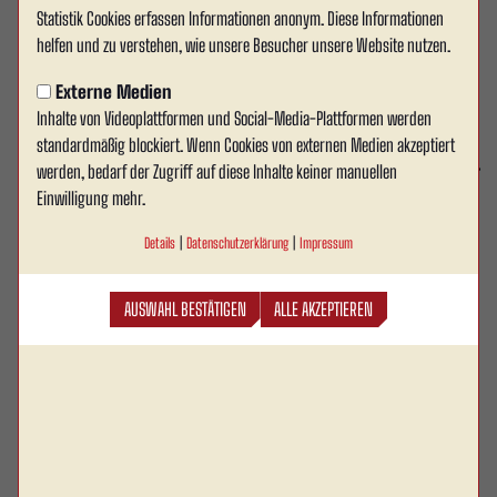
Zoeger Immobilien OHG: Ein
Statistik Cookies erfassen Informationen anonym. Diese Informationen
helfen und zu verstehen, wie unsere Besucher unsere Website nutzen.
langjähriger Partner
Externe Medien
Rot Weiss Ahlen ist stolz darauf, die Zoeger
Inhalte von Videoplattformen und Social-Media-Plattformen werden
Immobilien OHG als einen seiner langjährigen
standardmäßig blockiert. Wenn Cookies von externen Medien akzeptiert
Sponsoren vorzustellen. Seit vielen Jahren ist Zoeger
werden, bedarf der Zugriff auf diese Inhalte keiner manuellen
Einwilligung mehr.
Immobilien ein fester Bestandteil unserer
Vereinsfamilie.
Details
|
Datenschutzerklärung
|
Impressum
Die Zoeger Immobilien OHG ist ein angesehenes Mitglied im Immobilienverband
AUSWAHL BESTÄTIGEN
ALLE AKZEPTIEREN
deutscher Makler und Sachverständiger (IVD) und genießt einen
ausgezeichneten Ruf in Hamm und Umgebung. Mit über 30 Jahren Erfahrung
in der Branche bieten sie eine umfassende Beratung und gehen weit über die
üblichen Maklertätigkeiten hinaus, um ihren Kunden maßgeschneiderte
Lösungen anzubieten. Unter der Leitung von Geschäftsführer Guido Voß und
Prokurist Philipp Telesmeyer hat sich das Unternehmen als zuverlässiger und
kompetenter Partner erwiesen.