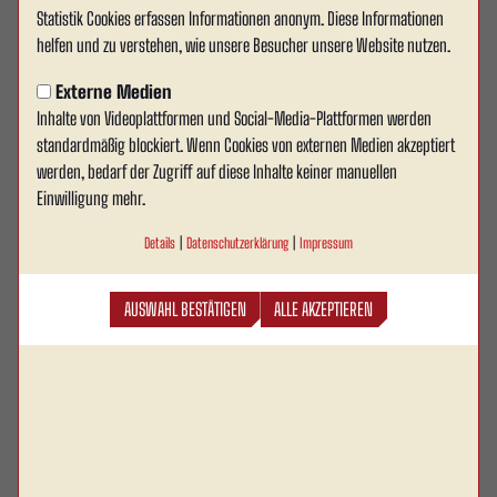
VLOG mit Lale | Euro Creators
Statistik Cookies erfassen Informationen anonym. Diese Informationen
helfen und zu verstehen, wie unsere Besucher unsere Website nutzen.
Game 2025
Externe Medien
VLOG mit Lale - Euro Creators Game 2025
Inhalte von Videoplattformen und Social-Media-Plattformen werden
standardmäßig blockiert. Wenn Cookies von externen Medien akzeptiert
werden, bedarf der Zugriff auf diese Inhalte keiner manuellen
Das Video wird erst nach dem Klick von YouTube geladen und
Einwilligung mehr.
abgespielt. Dazu baut dein Browser eine direkte Verbindung
zu den YouTube-Servern auf. Mehr Informationen kannst du
Details
|
Datenschutzerklärung
|
Impressum
unserer Datenschutzerklärung entnehmen.
AUSWAHL BESTÄTIGEN
ALLE AKZEPTIEREN
VIDEO LADEN