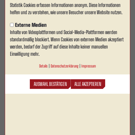
U13-Juniorinnen verbringen Tag
Statistik Cookies erfassen Informationen anonym. Diese Informationen
helfen und zu verstehen, wie unsere Besucher unsere Website nutzen.
im Kletterpark in Hamm
Externe Medien
Die U13-Juniorinnen von Rot Weiss Ahlen haben die
Inhalte von Videoplattformen und Social-Media-Plattformen werden
Sommerpause für einen gemeinsamen Ausflug
standardmäßig blockiert. Wenn Cookies von externen Medien akzeptiert
genutzt und einen abwechslungsreichen Tag im
werden, bedarf der Zugriff auf diese Inhalte keiner manuellen
Einwilligung mehr.
Kletterpark Hamm verbracht. Im Mittelpunkt
standen dabei nicht nur sportliche
Details
|
Datenschutzerklärung
|
Impressum
Herausforderungen, sondern vor allem der
Teamgedanke und das gemeinsame Erlebnis
AUSWAHL BESTÄTIGEN
ALLE AKZEPTIEREN
außerhalb des Fußballplatzes.
In den verschiedenen Parcours waren Mut, Geschicklichkeit und gegenseitige
Unterstützung gefragt. Gemeinsam meisterten die Spielerinnen die
unterschiedlichen Kletterelemente und feuerten sich dabei immer wieder
gegenseitig an. Der Ausflug bot somit die ideale Gelegenheit, den