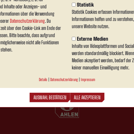
Statistik
nd Inhalte oder Anzeigen- und
icher 16:4-Sieg, mit dem das Team noch einmal seine Stär
Statistik Cookies erfassen Information
nformationen über die Verwendung
Informationen helfen und zu verstehen
unserer
Datenschutzerklärung
. Du
s Ahlen den dritten Tabellenplatz am Ende denkbar knapp um nur einen Punkt und beend
unsere Website nutzen.
rzeit über den Cookie-Link am Ende der
ssen. Bitte beachte, dass aufgrund
Externe Medien
n möglicherweise nicht alle Funktionen
rte und erfolgreiche Saison zurück und richtet den Fokus nun auf die kommende Spielz
Inhalte von Videoplattformen und Soci
 stehen.
werden standardmäßig blockiert. Wenn
Medien akzeptiert werden, bedarf der Zu
keiner manuellen Einwilligung mehr.
Details
|
Datenschutzerklärung
|
Impressum
AUSWAHL BESTÄTIGEN
ALLE AKZEPTIEREN