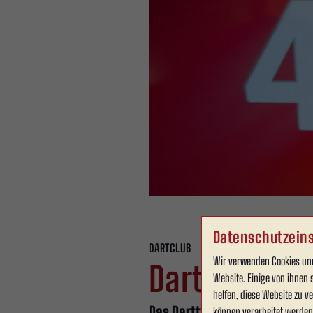
Datenschutzeins
DARTCLUB
Sonntag, 11.01.2026 13:59 Uhr
Wir verwenden Cookies und
Dartteam von
Website. Einige von ihnen 
helfen, diese Website zu 
Das Dartteam von Rot Weiss Ah
können verarbeitet werden (