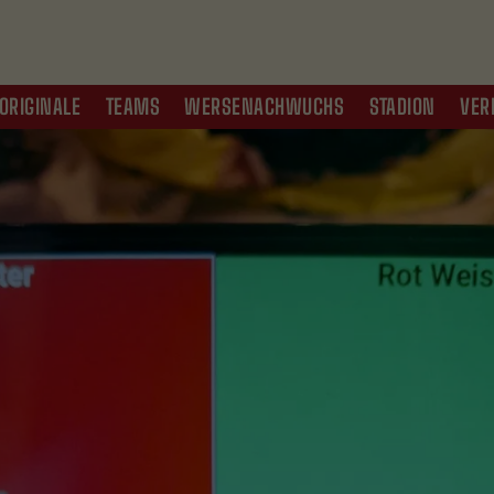
ORIGINALE
TEAMS
WERSENACHWUCHS
STADION
VER