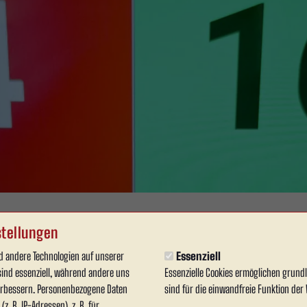
tellungen
 andere Technologien auf unserer
Essenziell
 RWA schließt Saison au
sind essenziell, während andere uns
Essenzielle Cookies ermöglichen grun
verbessern. Personenbezogene Daten
sind für die einwandfreie Funktion der 
len hat die Saison erfolgreich abgeschlossen. Im letzte
z. B. IP-Adressen), z. B. für