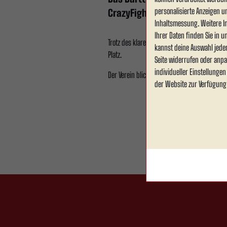
personalisierte Anzeigen u
CrazyFighter gelang ein deutl
Inhaltsmessung. Weitere I
Ihrer Daten finden Sie in 
Trotz des klaren Erfolgs verpasste Rot Weis
kannst deine Auswahl jede
Platz.
Seite widerrufen oder anpa
individueller Einstellunge
Der Verein blickt zufrieden auf eine engagie
der Website zur Verfügung