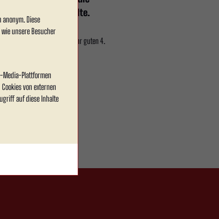
ke unter Beweis stellte.
en anonym. Diese
, wie unsere Besucher
et die Spielzeit auf einem sehr guten 4.
eit.
al-Media-Plattformen
 Cookies von externen
griff auf diese Inhalte