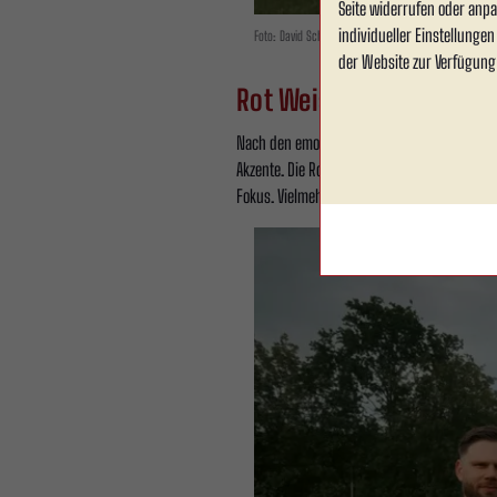
Seite widerrufen oder anpa
individueller Einstellunge
Foto: David Schneller
der Website zur Verfügung
Rot Weiss Ahlen sorgt f
Nach den emotionalen Momenten vor dem Anpfi
Akzente. Die Rot-Weißen präsentierten sich s
Fokus. Vielmehr entwickelte sich eine Begeg