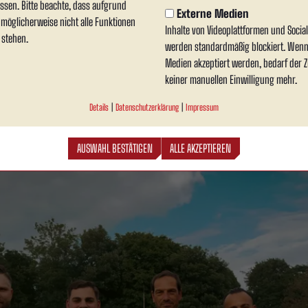
ssen. Bitte beachte, dass aufgrund
Externe Medien
n möglicherweise nicht alle Funktionen
Inhalte von Videoplattformen und Soci
 stehen.
werden standardmäßig blockiert. Wenn
rüh für klare Verhältnisse
Medien akzeptiert werden, bedarf der Zu
keiner manuellen Einwilligung mehr.
ff rückte dann der Fußball in den Mittelpunkt. Sportlich zeigte sich Rot Weiss Ahl
pielfreudig und führten bereits zur Halbzeit deutlich mit 4:0. Doch an diesem Abend 
Details
|
Datenschutzerklärung
|
Impressum
nung, die von Spielfreude, Fairness und gegenseitigem Respekt geprägt war.
AUSWAHL BESTÄTIGEN
ALLE AKZEPTIEREN