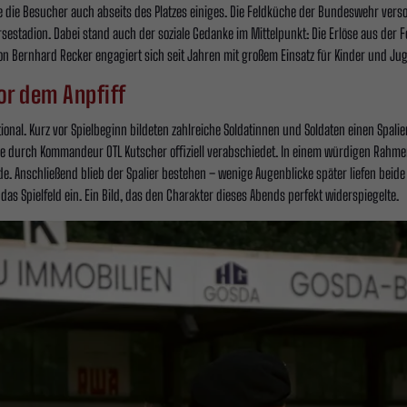
die Besucher auch abseits des Platzes einiges. Die Feldküche der Bundeswehr versor
rsestadion. Dabei stand auch der soziale Gedanke im Mittelpunkt: Die Erlöse aus de
on Bernhard Recker engagiert sich seit Jahren mit großem Einsatz für Kinder und Jug
r dem Anpfiff
ional. Kurz vor Spielbeginn bildeten zahlreiche Soldatinnen und Soldaten einen Spali
de durch Kommandeur OTL Kutscher offiziell verabschiedet. In einem würdigen Rahm
. Anschließend blieb der Spalier bestehen – wenige Augenblicke später liefen bei
das Spielfeld ein. Ein Bild, das den Charakter dieses Abends perfekt widerspiegelte.