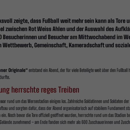
ksvoll zeigte, dass Fußball weit mehr sein kann als Tore 
l zwischen Rot Weiss Ahlen und der Auswahl des Aufklä
0 Besucherinnen und Besucher am Mittwochabend im We
hen Wettbewerb, Gemeinschaft, Kameradschaft und sozia
ner Originale“
entstand ein Abend, der für viele Beteiligte weit über den Fußball 
durfte.
ung herrschte reges Treiben
 war rund um das Wersestadion einiges los. Zahlreiche Soldatinnen und Soldaten der
Aufbau und sorgten dafür, dass der Abend organisatorisch auf stabilem Fundament stan
ein. Noch bevor die Tore offiziell geöffnet wurden, herrschte rund um das Stadion b
as Gelände zunehmend – am Ende fanden sich mehr als 600 Zuschauerinnen und Zusch