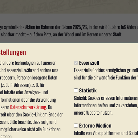
ige symbolische Aktion im Rahmen der Saison 2025/26, in der wir 80 Jahre TuS Ahlen u
e sichtbar macht – auf dem Platz, an der Wand und im Herzen unserer Stadt.
ison 25/26)5 Jahre (60€) inkl. 5x Stehplatz-Freikarten (Saison 25/26)10 Jahre (120 €) i
tellungen
auf Social Media
 andere Technologien auf unserer
Essenziell
t dürfen sich eine Wunschtor-Minute aussuchen (z. B. „62.“). Wenn in dieser Minute e
sind essenziell, während andere uns
Essenzielle Cookies ermöglichen grun
ert.
verbessern. Personenbezogene Daten
sind für die einwandfreie Funktion der 
z. B. IP-Adressen), z. B. für
ntiert von Ahlener Original Lisa M.“
Statistik
nd Inhalte oder Anzeigen- und
Statistik Cookies erfassen Information
Mitgliedsausweis erstellt. Dieser enthält deine Freikarten und dient gleichzeitig al
nformationen über die Verwendung
Informationen helfen und zu verstehen
unserer
Datenschutzerklärung
. Du
Zahlungseingang in unserer Geschäftsstelle abholbereit.
unsere Website nutzen.
rzeit über den Cookie-Link am Ende der
ssen. Bitte beachte, dass aufgrund
 Fr. 10 – 17 Uhr
Externe Medien
n möglicherweise nicht alle Funktionen
Inhalte von Videoplattformen und Soci
ich bei Heimspielen im Wersestadion während der Saison 2025/26. Es gibt keine Sitzp
 stehen.