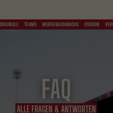
ORIGINALE
TEAMS
WERSENACHWUCHS
STADION
VER