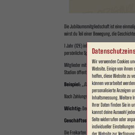
Die Jubiläumsmitgliedschaft ist eine einmal
wirst du Teil einer Bewegung, die Geschicht
1 Jahr (12€) inkl. 1x Stehplatz-Freikarte (Sa
Datenschutzeins
persönliche Spielminute zur Torpräsentation 
Wir verwenden Cookies und
Mitglieder mit einer 10-Jahres-Mitgliedschaf
Website. Einige von ihnen 
Stadion öffentlich in deinem Namen präsenti
helfen, diese Website zu 
können verarbeitet werden (
Beispiel:
„Das Tor in Minute 62 wurde präse
personalisierte Anzeigen u
Nach Zahlungseingang wird dein persönlicher 
Inhaltsmessung. Weitere I
Ihrer Daten finden Sie in 
Wichtig:
Der Ausweis ist 7 Werktage nach 
kannst deine Auswahl jede
Seite widerrufen oder anpa
Geschäftsstelle Wersestadion:
Mo. -
individueller Einstellunge
Die Freikarten gelten für den Stehplatzbere
der Website zur Verfügung