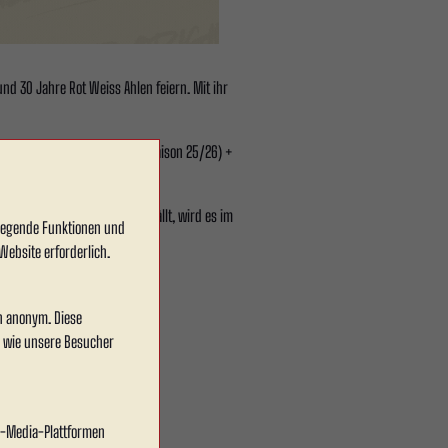
nd 30 Jahre Rot Weiss Ahlen feiern. Mit ihr
nkl. 10x Stehplatz-Freikarten (Saison 25/26) +
in Tor von Rot Weiss Ahlen fällt, wird es im
dlegende Funktionen und
Website erforderlich.
en anonym. Diese
s Nachweis am Stadion-Einlass.
, wie unsere Besucher
al-Media-Plattformen
latzoptionen im Rahmen dieser