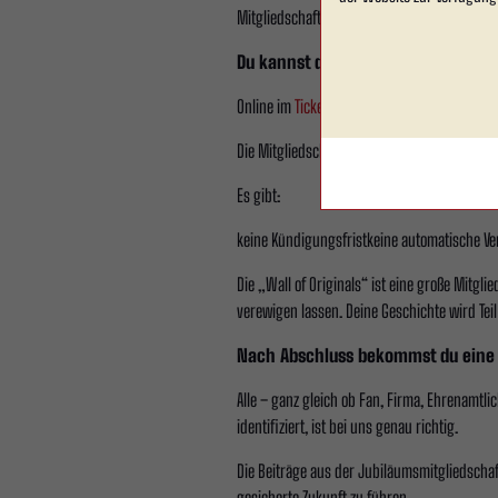
Mitgliedschaft.
Du kannst deine Mitgliedschaft ab
Online im
Ticketshop
Oder per Antrag zum
D
Die Mitgliedschaft läuft für den gewählten Z
Es gibt:
keine Kündigungsfristkeine automatische Ve
Die „Wall of Originals“ ist eine große Mitgl
verewigen lassen. Deine Geschichte wird Teil
Nach Abschluss bekommst du eine E
Alle – ganz gleich ob Fan, Firma, Ehrenamtli
identifiziert, ist bei uns genau richtig.
Die Beiträge aus der Jubiläumsmitgliedschaf
gesicherte Zukunft zu führen.