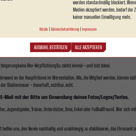
werden standardmäßig blockiert. Wenn
Medien akzeptiert werden, bedarf der Zu
keiner manuellen Einwilligung mehr.
schließen:
ownload
auf unserer Website (PDF ausfüllen & per E-Mail oder postalisch einsenden)
Details
|
Datenschutzerklärung
|
Impressum
eitraum (1, 5 oder 10 Jahre) und endet automatisch danach.
AUSWAHL BESTÄTIGEN
ALLE AKZEPTIEREN
rlängerungkeine Abo-VerpflichtungDu zahlst einmal – und bist dabei.
iederwand an der Haupttribüne im Wersestadion. Alle, die Mitglied werden, können sich
 der Stadionmauer – dauerhaft, sichtbar, echt.
-Mail mit der Bitte um Einsendung deines Fotos/Logos/Textes.
cher, Jugendspieler, Trainer, Unterstützer, Oma, Enkel oder Fußballfreund. Wer sich m
t helfen uns, den Verein nachhaltig und unabhängig zu stabilisieren, das Ehrenamt z