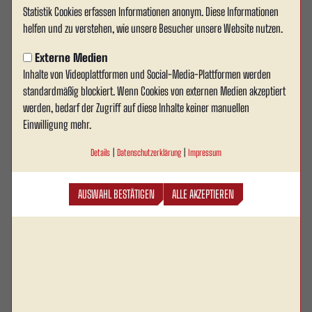
Statistik Cookies erfassen Informationen anonym. Diese Informationen
Weitere Sitzplätze für das
helfen und zu verstehen, wie unsere Besucher unsere Website nutzen.
Jubiläumsspiel gegen Schalke 04
Externe Medien
Inhalte von Videoplattformen und Social-Media-Plattformen werden
freigeschaltet
standardmäßig blockiert. Wenn Cookies von externen Medien akzeptiert
Pünktlich zum Endspurt im Vorverkauf für das
werden, bedarf der Zugriff auf diese Inhalte keiner manuellen
Einwilligung mehr.
Jubiläumsspiel gegen den FC Schalke 04 am
Sonntag, den 20. Juli 2025 wurden nun weitere
Details
|
Datenschutzerklärung
|
Impressum
Sitzplatzbereiche im Wersestadion freigegeben.
Sowohl auf der Haupttribüne als auch auf der
AUSWAHL BESTÄTIGEN
ALLE AKZEPTIEREN
Südtribüne sind ab sofort wieder Tickets im Online-
Ticketshop erhältlich.
Auf der Haupttribüne konnten in den vergangenen Tagen zahlreiche defekte
oder seit Jahren demontierte Sitzschalen – insbesondere im Block A –
erfolgreich durch unser Platzwart-Team bestehend aus Dominik Müller, Tobias