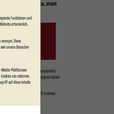
gesagt werden musste, steht
dlegende Funktionen und
Website erforderlich.
en anonym. Diese
, wie unsere Besucher
al-Media-Plattformen
öingsweg (Höingsweg 3, 46499 Hamminkeln)
 Cookies von externen
e Gastgeber beendeten die vergangene Saison
griff auf diese Inhalte
angenen Tage soll die Mannschaft erstmals