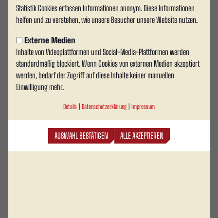
Statistik Cookies erfassen Informationen anonym. Diese Informationen
Testspiel gegen die VDV-
helfen und zu verstehen, wie unsere Besucher unsere Website nutzen.
Spielergewerksschaft abgesagt
Externe Medien
Inhalte von Videoplattformen und Social-Media-Plattformen werden
Das für Mittwoch, den 08. Juli 2026, geplante
standardmäßig blockiert. Wenn Cookies von externen Medien akzeptiert
Testspiel zwischen Rot Weiss Ahlen und der VDV-
werden, bedarf der Zugriff auf diese Inhalte keiner manuellen
Spielergewerkschaftfindet nicht statt. Die Absage
Einwilligung mehr.
erfolgte seitens der VDV-Spielergewerkschaft, da
Details
|
Datenschutzerklärung
|
Impressum
aufgrund einer zu geringen Anzahl an verfügbaren
Spielern keine Mannschaft gestellt werden kann.
AUSWAHL BESTÄTIGEN
ALLE AKZEPTIEREN
Aktuell arbeiten die Verantwortlichen daran, kurzfristig einen alternativen
Testspielgegner zu finden. Sobald hierzu eine Entscheidung gefallen ist,
werden wir unsere Mitglieder, Fans und Medienvertreter selbstverständlich
zeitnah informieren.
Wir bitten um Verständnis.