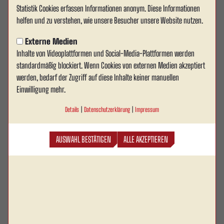
Statistik Cookies erfassen Informationen anonym. Diese Informationen
Rot Weiss Ahlen verpflichtet
helfen und zu verstehen, wie unsere Besucher unsere Website nutzen.
Leonel Brodersen
Externe Medien
Inhalte von Videoplattformen und Social-Media-Plattformen werden
Erfahrung aus der Regionalliga für die rechte Seite:
standardmäßig blockiert. Wenn Cookies von externen Medien akzeptiert
Rot Weiss Ahlen verstärkt sich mit Leonel Brodersen.
werden, bedarf der Zugriff auf diese Inhalte keiner manuellen
Der 28-jährige Defensivspieler wechselt von
Einwilligung mehr.
Regionalligist Sportfreunde Lotte ins Wersestadion
Details
|
Datenschutzerklärung
|
Impressum
und unterschreibt einen Vertrag bis zum 30. Juni
2027.
AUSWAHL BESTÄTIGEN
ALLE AKZEPTIEREN
Mit der Verpflichtung von Leonel Brodersen gewinnt Rot Weiss Ahlen einen
Spieler hinzu, der den Fußball in der Region bestens kennt und in den
vergangenen Jahren auf höherklassigem Niveau konstant unter Beweis
gestellt hat. Der gebürtige Oldenburger stand seit Anfang 2023 bei den
Sportfreunden Lotte unter Vertrag und sammelte dort Erfahrungen in der
Regionalliga West. Zuvor spielte der 1,82 Meter große Rechtsfuß unter anderem