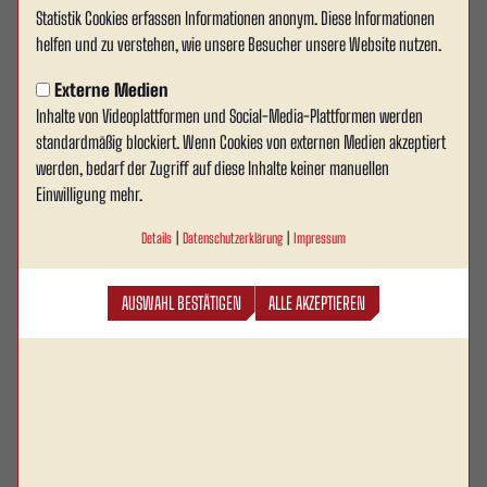
Statistik Cookies erfassen Informationen anonym. Diese Informationen
Felix Schlüsselburg unterschreibt
helfen und zu verstehen, wie unsere Besucher unsere Website nutzen.
bis 2028
Externe Medien
Inhalte von Videoplattformen und Social-Media-Plattformen werden
Manche Wege führen irgendwann wieder dorthin
standardmäßig blockiert. Wenn Cookies von externen Medien akzeptiert
zurück, wo sie bereits einmal begonnen haben.
werden, bedarf der Zugriff auf diese Inhalte keiner manuellen
Nach drei Jahren kehrt Felix Schlüsselburg zu Rot
Einwilligung mehr.
Weiss Ahlen zurück. Der 25-jährige defensive
Details
|
Datenschutzerklärung
|
Impressum
Mittelfeldspieler trägt ab der Saison 2026/27 erneut
das rot-weiße Trikot und unterschreibt einen
AUSWAHL BESTÄTIGEN
ALLE AKZEPTIEREN
Vertrag bis zum 30. Juni 2028.
Mit der Rückkehr von Schlüsselburg gewinnt Rot Weiss Ahlen nicht nur einen
spielstarken Mittelfeldakteur zurück, sondern auch einen Profi, der den Verein,
das Umfeld und die Erwartungen bereits kennt. Bereits zwischen September
2022 und Sommer 2023 lief der gebürtige Waltroper für Rot Weiss Ahlen auf,
ehe ihn sein Weg zunächst zum FSV Zwickau und anschließend zu Hessen